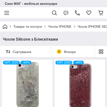
Case МАГ - мобільні аксесуари
Товари та послуги
Чохли IPHONE
Чохли IPHONE SE
Чохли Silicone з Блискітками
Сортування
0
Фільтри
ХИТ 2025
–44%
ХИТ 2025
–44%