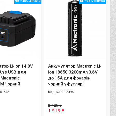
–38%
–38%
тор Li-ion 14,8V
Аккумулятор Mactronic Li-
Ah з USB для
ion 18650 3200mAh 3.6V
Mactronic
до 15A для фонарів
AM Чорний
чорний у футлярі
01672
DAS302496
2 426 ₴
1 516 ₴