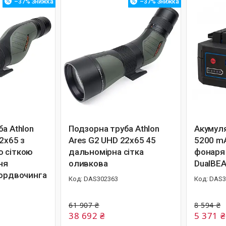
–37%
–37%
а Athlon
Подзорна труба Athlon
Акумуля
2x65 з
Ares G2 UHD 22x65 45
5200 m
 сіткою
дальномірна сітка
фонаря 
ня
оливкова
DualBE
ьордвочинга
DAS302363
DAS3
61 907 ₴
8 594 ₴
38 692 ₴
5 371 ₴