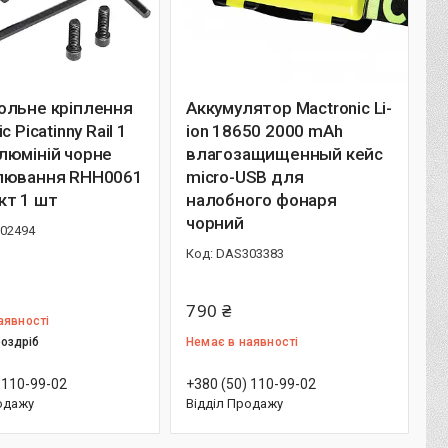
ольне кріплення
Аккумулятор Mactronic Li-
c Picatinny Rail 1
ion 18650 2000 mAh
люміній чорне
влагозащищенный кейс
лювання RHH0061
micro-USB для
кт 1 шт
налобного фонаря
чорний
02494
DAS303383
790 ₴
аявності
роздріб
Немає в наявності
 110-99-02
+380 (50) 110-99-02
одажу
Відділ Продажу