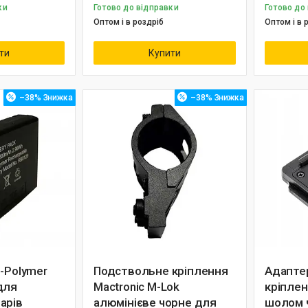
ки
Готово до відправки
Готово до
Оптом і в роздріб
Оптом і в 
ти
Купити
–38%
–38%
-Polymer
Подствольне кріплення
Адаптер
для
Mactronic M-Lok
кріплен
арів
алюмінієве чорне для
шолом 