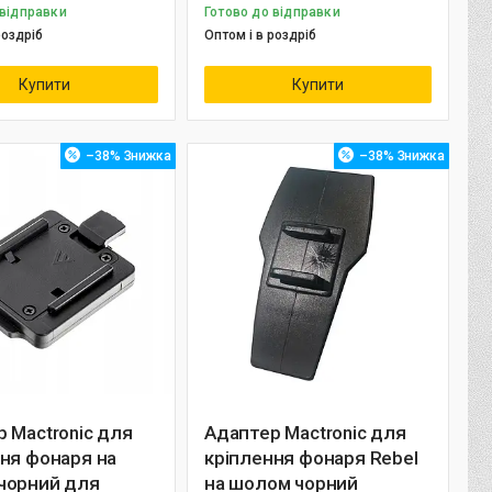
 відправки
Готово до відправки
роздріб
Оптом і в роздріб
Купити
Купити
–38%
–38%
 Mactronic для
Адаптер Mactronic для
ня фонаря на
кріплення фонаря Rebel
чорний для
на шолом чорний