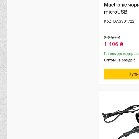
Mactronic чор
microUSB
DAS301722
2 250 ₴
1 406 ₴
Готово до відправ
Оптом і в роздріб
Купи