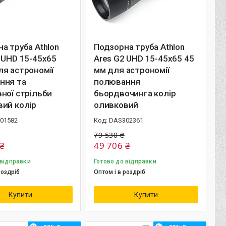
а труба Athlon
Подзорна труба Athlon
 UHD 15-45x65
Ares G2 UHD 15-45x65 45
я астрономії
мм для астрономії
ння та
полювання
ної стрільби
бьордвочинга колір
ий колір
оливковий
01582
DAS302361
79 530 ₴
₴
49 706 ₴
 відправки
Готово до відправки
роздріб
Оптом і в роздріб
Купити
Купити