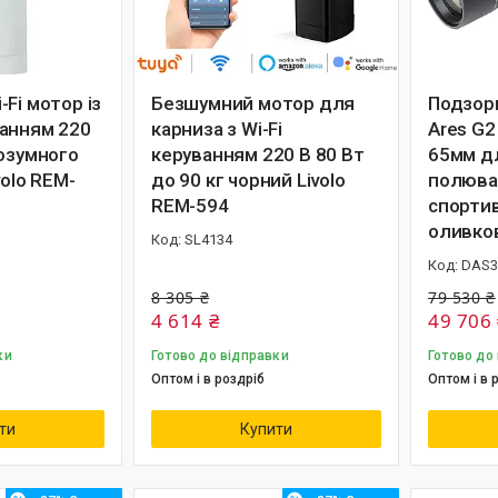
Fi мотор із
Безшумний мотор для
Подзорн
анням 220
карниза з Wi-Fi
Ares G2
розумного
керуванням 220 В 80 Вт
65мм дл
volo REM-
до 90 кг чорний Livolo
полюва
REM-594
спортив
оливков
SL4134
DAS3
8 305 ₴
79 530 ₴
4 614 ₴
49 706 
ки
Готово до відправки
Готово до
Оптом і в роздріб
Оптом і в 
ти
Купити