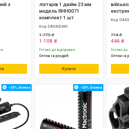
ний з
ліхтарів 1 дюйм 23 мм
військо
модель RHH0071
екстре
комплект 1 шт
DAS3
DAS302495
1 773 ₴
714 ₴
1 108 ₴
446 ₴
ки
Готово до відправки
Готово до
Оптом і в роздріб
Оптом і в 
ти
Купити
–38%
–38%