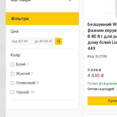
Інші товари
Фільтри
Безшумний Wi-
фазним керув
Ціна
В 80 Вт для 
дому білий Li
449
Колір
SL3138
Білий
1
7 974 ₴
Жовтий
1
4 430 ₴
Оливковий
4
Готово до відправ
Оптом і в роздріб
Чорний
10
Купи