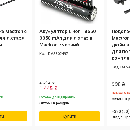
а Mactronic
Акумулятор Li-ion 18650
Подств
ля ліхтаря
3350 mAh для ліхтарів
Mactroni
я
Mactronic чорний
дюйм а
а
для по
DAS302497
компле
я
DAS3
2 312 ₴
998 ₴
1 445 ₴
Немає в н
ки
Готово до відправки
Оптом і в 
Оптом і в роздріб
+380 (50)
ти
Купити
Відділ Пр