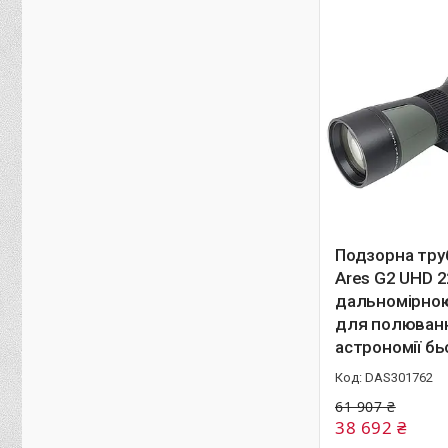
Подзорна труб
Ares G2 UHD 2
дальномірною
для полюван
астрономії б
DAS301762
61 907 ₴
38 692 ₴