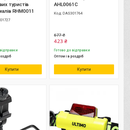
вих туристів
AHL0061C
малів RHM0011
DAS301764
01727
677 ₴
423 ₴
 відправки
Готово до відправки
роздріб
Оптом і в роздріб
Купити
Купити