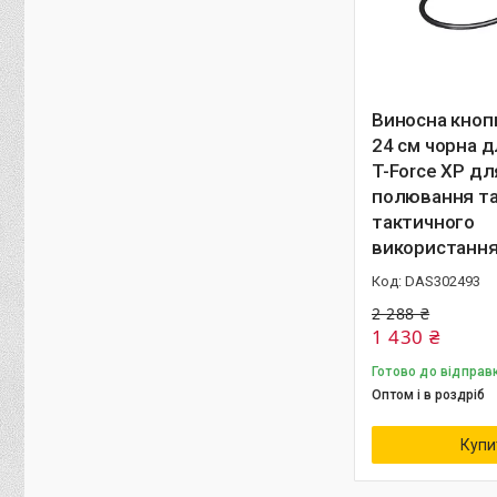
Виносна кнопк
24 см чорна д
T-Force XP дл
полювання т
тактичного
використанн
DAS302493
2 288 ₴
1 430 ₴
Готово до відправ
Оптом і в роздріб
Купи