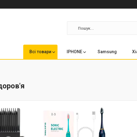
Всі товари
IPHONE
Samsung
Xi
доров'я