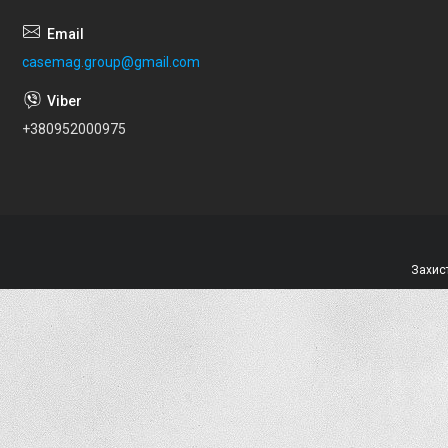
casemag.group@gmail.com
+380952000975