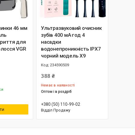
инки 46 мм
Ультразвуковий очисник
аль
зубів 400 мА·год 4
криття для
насадки
олосся VGR
водонепроникність IPX7
чорний модель X9
234590509
388 ₴
Немає в наявності
ки
Оптом і в роздріб
+380 (50) 110-99-02
ти
Відділ Продажу