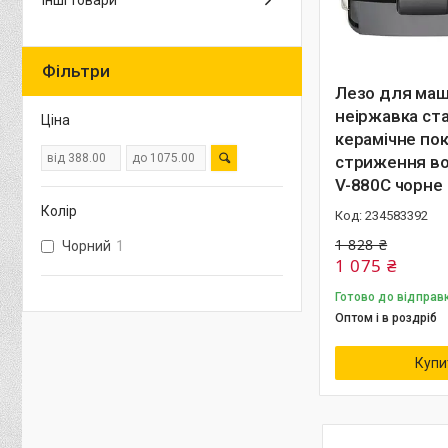
Інші товари
Фільтри
Лезо для маш
неіржавка ст
Ціна
керамічне по
стриження в
V-880C чорне
Колір
234583392
1 828 ₴
Чорний
1
1 075 ₴
Готово до відправ
Оптом і в роздріб
Купи