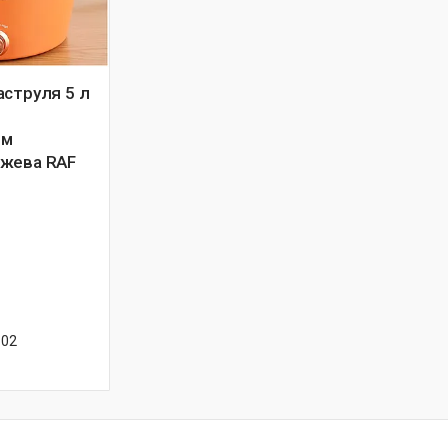
аструля 5 л
им
ожева RAF
-02