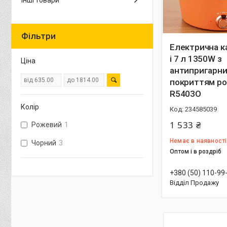
Інші товари
Фільтри
Електрична к
і 7 л 1350W з
Ціна
антипригарн
покриттям р
R5403O
Колір
234585039
1 533 ₴
Рожевий
1
Немає в наявності
Чорний
3
Оптом і в роздріб
+380 (50) 110-99
Відділ Продажу