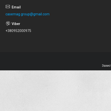
casemag.group@gmail.com
+380952000975