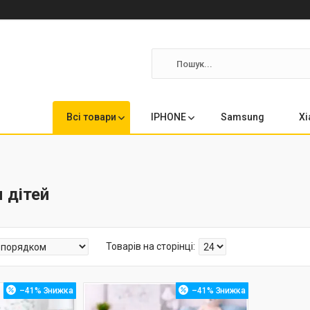
Всі товари
IPHONE
Samsung
Xi
 дітей
–41%
–41%