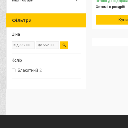
Інші товари
Готово до відправ
Оптом і в роздріб
Фільтри
Купи
Ціна
Колір
Блакитний
2