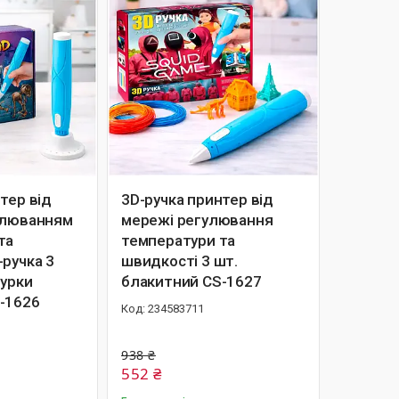
тер від
3D-ручка принтер від
улюванням
мережі регулювання
та
температури та
-ручка 3
швидкості 3 шт.
гурки
блакитний CS-1627
-1626
234583711
938 ₴
552 ₴