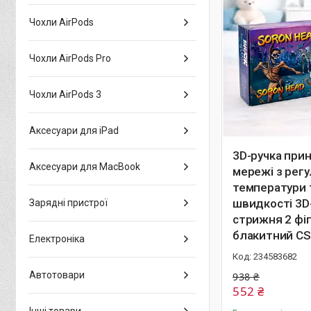
Чохли AirPods
Чохли AirPods Pro
Чохли AirPods 3
Аксесуари для iPad
3D-ручка прин
Аксесуари для MacBook
мережі з рег
температури 
швидкості 3D
Зарядні пристрої
стрижня 2 фі
блакитний CS
Електроніка
234583682
Автотовари
938 ₴
552 ₴