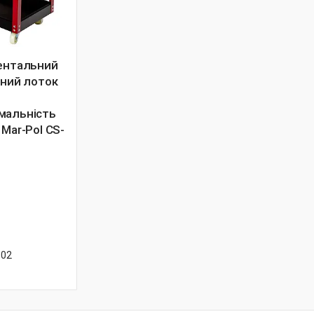
ментальний
сний лоток
мальність
 Mar-Pol CS-
-02