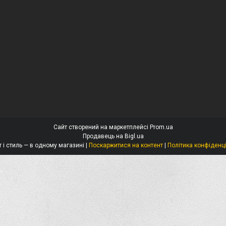
Сайт створений на маркетплейсі
Prom.ua
Продавець на Bigl.ua
Захист і стиль — в одному магазині |
Поскаржитися на контент
|
Політика конфіденц