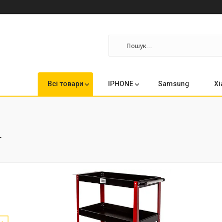
Всі товари
IPHONE
Samsung
Xi
т