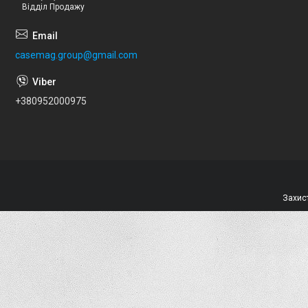
Відділ Продажу
casemag.group@gmail.com
+380952000975