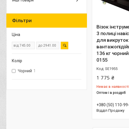
Інші товари
Фільтри
Візок інстру
3 полиці наві
Ціна
для викруток
вантажопідій
136 кг чорний
0155
Колір
SE1955
Чорний
1
1 775 ₴
Немає в наявності
Оптом і в роздріб
+380 (50) 110-99
Відділ Продажу