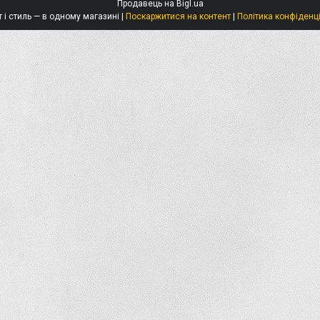
Продавець на Bigl.ua
Захист і стиль — в одному магазині |
Поскаржитися на контент
|
Політика конфіденц