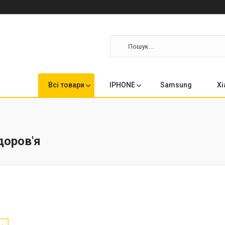
Всі товари
IPHONE
Samsung
Xi
доров'я