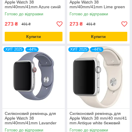
Apple Watch 38
Apple Watch 38
mm/40mm/41mm Azure синій
mm/40mm/41mm Lime green
салатовий
Готово до відправки
Готово до відправки
273
273
₴
₴
491 ₴
491 ₴
Купити
Купити
ХИТ 2025
–44%
ХИТ 2025
–44%
Силіконовий ремінець для
Силіконовий ремінець для
Apple Watch 38
Apple Watch 38 mm/40 mm/41
mm/40mm/41mm Lavander
mm Antique white бежевий
grey лаванда сірий
Готово до відправки
Готово до відправки