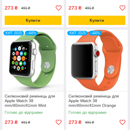
273
273
₴
₴
491 ₴
491 ₴
Купити
Купити
ХИТ 2025
–44%
ХИТ 2025
–44%
Силіконовий ремінець для
Силіконовий ремінець для
Apple Watch 38
Apple Watch 38
mm/40mm/41mm Mint
mm/40mm/41mm Orange
м'ятний
жовтогарячий
Готово до відправки
Готово до відправки
273
273
₴
₴
491 ₴
491 ₴