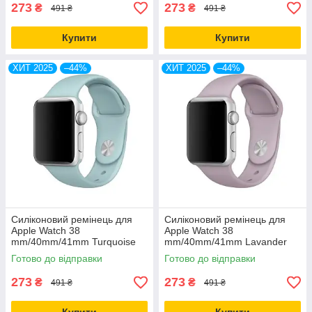
273
273
₴
₴
491 ₴
491 ₴
Купити
Купити
ХИТ 2025
–44%
ХИТ 2025
–44%
Силіконовий ремінець для
Силіконовий ремінець для
Apple Watch 38
Apple Watch 38
mm/40mm/41mm Turquoise
mm/40mm/41mm Lavander
світло-зелений
лаванда
Готово до відправки
Готово до відправки
273
273
₴
₴
491 ₴
491 ₴