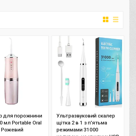
ор для порожнини
Ультразвуковий скалер
0 мл Portable Oral
щітка 2 в 1 з п'ятьма
r, Рожевий
режимами 31000