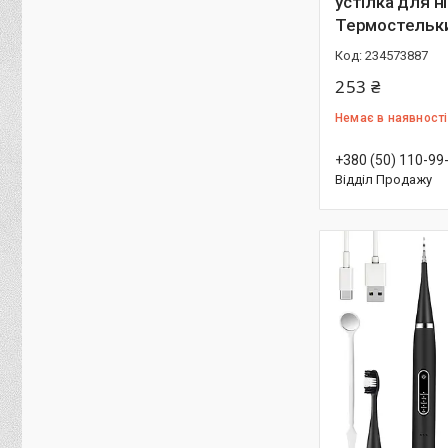
устілка для ні
Термостельки
234573887
253 ₴
Немає в наявності
+380 (50) 110-99
Відділ Продажу