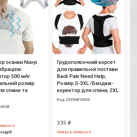
р осанки Nuoyi
Грудопоясочний корсет
вібрацією
для правильної постави
ятор 500 мАг
Back Pain Need Help,
альний розмір
Розмір S-3XL /Бандаж-
ля спини та
коректор для спини, 2XL
23456816004
64358
335 ₴
аявності
роздріб
Немає в наявності