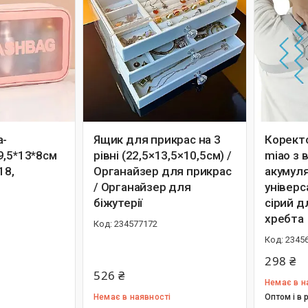
а-
Ящик для прикрас на 3
Коректо
9,5*13*8см
рівні (22,5×13,5×10,5см) /
miao з 
18,
Органайзер для прикрас
акумул
/ Органайзер для
універс
біжутерії
сірий д
хребта
234577172
2345
298 ₴
526 ₴
Немає в н
Немає в наявності
Оптом і в 