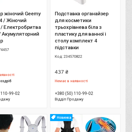
ор жіночий Geemy
Подставка органайзер
 / Жіночий
для косметики
 / Електробритва
трьохрівнева біла з
/ Акумуляторний
пластику для ванної і
ор
столу комплект 4
підставки
74457
234570822
437 ₴
аявності
роздріб
Немає в наявності
 110-99-02
+380 (50) 110-99-02
одажу
Відділ Продажу
Новинка