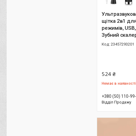
Ультразвуков
щітка 2в1 для 
режимів, USB
Зубний скале
23457293201
524 ₴
Немає в наявності
+380 (50) 110-99
Відділ Продажу