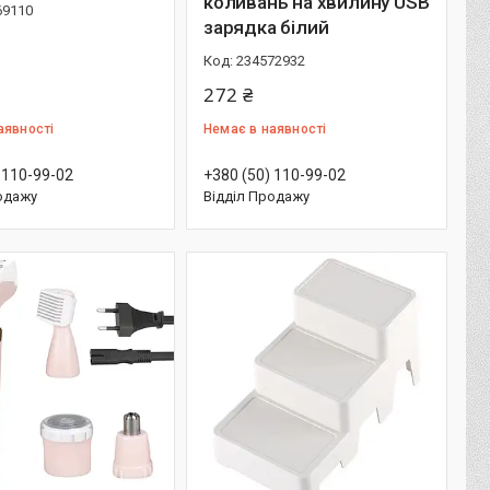
коливань на хвилину USB
69110
зарядка білий
234572932
272 ₴
аявності
Немає в наявності
 110-99-02
+380 (50) 110-99-02
одажу
Відділ Продажу