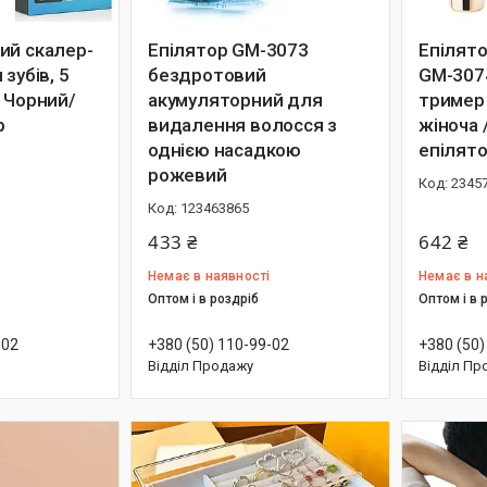
ий скалер-
Епілятор GM-3073
Епілят
зубів, 5
бездротовий
GM-3074
, Чорний/
акумуляторний для
тример
р
видалення волосся з
жіноча 
однією насадкою
епілят
рожевий
2345
123463865
433 ₴
642 ₴
Немає в наявності
Немає в н
Оптом і в роздріб
Оптом і в 
-02
+380 (50) 110-99-02
+380 (50)
Відділ Продажу
Відділ Пр