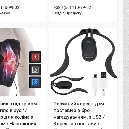
 110-99-02
+380 (50) 110-99-02
одажу
Відділ Продажу
ник з підігрівом
Розумний корсет для
ло в русі" /
постави з вібро
 для коліна з
нагадуванням, з USB /
вом / Наколінник
Коректор постави /