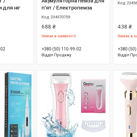
г /
Акумуляторна пемза для
2345
 для ніг
п'ят / Електропемза
234570759
688 ₴
438 ₴
Немає в наявності
Немає в н
-02
+380 (50) 110-99-02
+380 (50)
Відділ Продажу
Відділ Пр