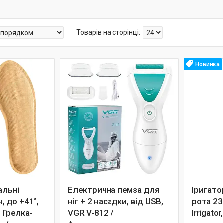
Новинка
альні
Електрична пемза для
Іригат
н, до +41°,
ніг + 2 насадки, від USB,
рота 23
/ Грелка-
VGR V-812 /
Irrigato