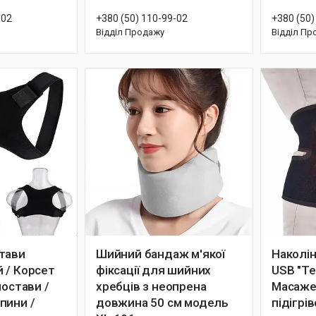
-02
+380 (50) 110-99-02
+380 (50)
Відділ Продажу
Відділ Пр
тави
Шийний бандаж м'якої
Наколін
 / Корсет
фіксації для шийних
USB "Теп
постави /
хребців з неопрена
Масажер
пини /
довжина 50 см модель
підігрі