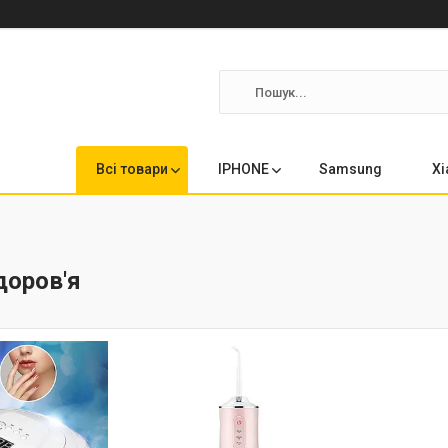
Всі товари
IPHONE
Samsung
Xi
доров'я