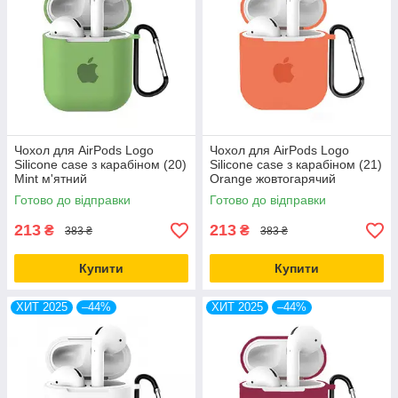
Чохол для AirPods Logo
Чохол для AirPods Logo
Silicone case з карабіном (20)
Silicone case з карабіном (21)
Mint м'ятний
Orange жовтогарячий
Готово до відправки
Готово до відправки
213
213
₴
₴
383 ₴
383 ₴
Купити
Купити
ХИТ 2025
–44%
ХИТ 2025
–44%