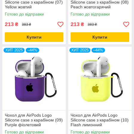
Silicone case з карабіном (07)
Silicone case з карабіном (08)
Yellow жовтий
Peach жовтогарячий
Готово до відправки
Готово до відправки
213
213
₴
₴
383 ₴
383 ₴
Купити
Купити
ХИТ 2025
–44%
ХИТ 2025
–44%
Чохол для AirPods Logo
Чохол для AirPods Logo
Silicone case з карабіном (09)
Silicone case з карабіном (10)
Purple фіолетовий
Flash лимонний
Готово до відправки
Готово до відправки