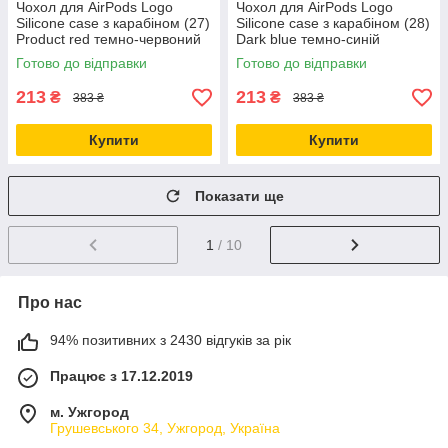
Чохол для AirPods Logo
Чохол для AirPods Logo
Silicone case з карабіном (27)
Silicone case з карабіном (28)
Product red темно-червоний
Dark blue темно-синій
Готово до відправки
Готово до відправки
213
213
₴
₴
383 ₴
383 ₴
Купити
Купити
Показати ще
1
/ 10
Про нас
94% позитивних з 2430 відгуків за рік
Працює з 17.12.2019
м. Ужгород
Грушевського 34, Ужгород, Україна