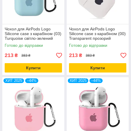
Чохол для AirPods Logo
Чохол для AirPods Logo
Silicone case з карабіном (03)
Silicone case з карабіном (00)
Turquoise світло-зелений
Transparent прозорий
Готово до відправки
Готово до відправки
213
213
₴
₴
383 ₴
383 ₴
Купити
Купити
ХИТ 2025
–44%
ХИТ 2025
–44%