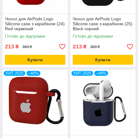
Чохол для AirPods Logo
Чохол для AirPods Logo
Silicone case з карабіном (24)
Silicone case з карабіном (25)
Red червоний
Black чорний
Готово до відправки
Готово до відправки
213
213
₴
₴
383 ₴
383 ₴
Купити
Купити
ХИТ 2025
–44%
ХИТ 2025
–44%