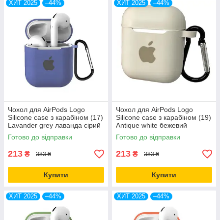
ХИТ 2025
–44%
ХИТ 2025
–44%
Чохол для AirPods Logo
Чохол для AirPods Logo
Silicone case з карабіном (17)
Silicone case з карабіном (19)
Lavander grey лаванда сірий
Antique white бежевий
Готово до відправки
Готово до відправки
213
213
₴
₴
383 ₴
383 ₴
Купити
Купити
ХИТ 2025
–44%
ХИТ 2025
–44%