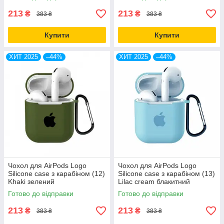
213
213
₴
₴
383 ₴
383 ₴
Купити
Купити
ХИТ 2025
–44%
ХИТ 2025
–44%
Чохол для AirPods Logo
Чохол для AirPods Logo
Silicone case з карабіном (12)
Silicone case з карабіном (13)
Khaki зелений
Lilac cream блакитний
Готово до відправки
Готово до відправки
213
213
₴
₴
383 ₴
383 ₴