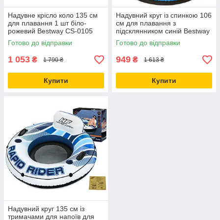
Надувне крісло коло 135 см
Надувний круг із спинкою 106
для плавання 1 шт біло-
см для плавання з
рожевий Bestway CS-0105
підсклянником синій Bestway
CS-0109
Готово до відправки
Готово до відправки
1 053
949
₴
₴
1 790 ₴
1 613 ₴
Купити
Купити
Надувний круг 135 см із
тримачами для напоїв для