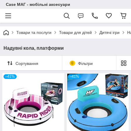
Case МАГ - мобільні аксесуари
Товари та послуги
Товари для дітей
Дитячі ігри
Н
Надувні кола, платформи
Сортування
0
Фільтри
–41%
–41%