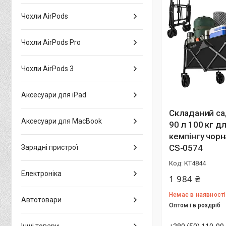
Чохли AirPods
Чохли AirPods Pro
Чохли AirPods 3
Аксесуари для iPad
Складаний са
Аксесуари для MacBook
90 л 100 кг дл
кемпінгу чорн
СS-0574
Зарядні пристрої
KT4844
Електроніка
1 984 ₴
Немає в наявності
Автотовари
Оптом і в роздріб