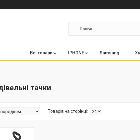
Всі товари
IPHONE
Samsung
Xi
івельні тачки