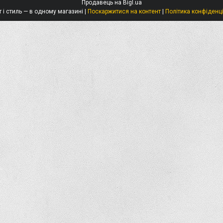
Продавець на Bigl.ua
Захист і стиль — в одному магазині |
Поскаржитися на контент
|
Політика конфіденц