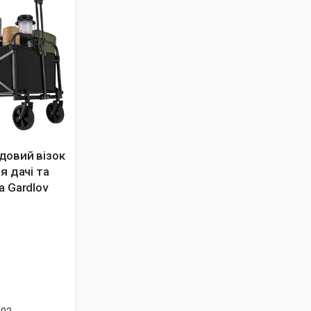
довий візок
я дачі та
а Gardlov