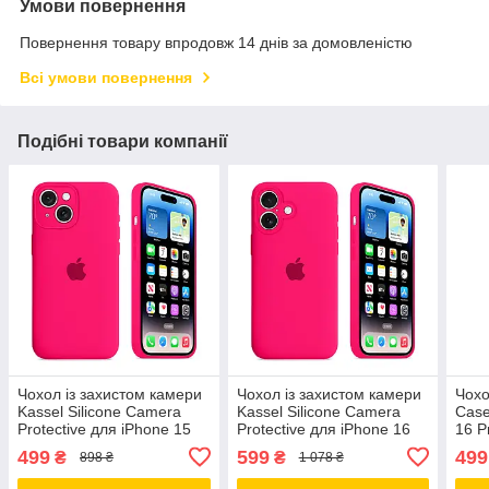
Умови повернення
Повернення товару впродовж 14 днів за домовленістю
Всі умови повернення
Подібні товари компанії
Чохол із захистом камери
Чохол із захистом камери
Чохо
Kassel Silicone Camera
Kassel Silicone Camera
Case
Protective для iPhone 15
Protective для iPhone 16
16 P
(47) яскраво-рожевий
(47) яскраво-рожевий
яскр
499
599
499
₴
₴
898 ₴
1 078 ₴
Shiny Pink
Shiny Pink
Pink