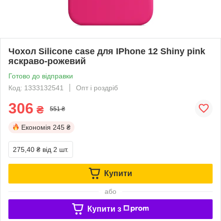
Чохол Silicone case для IPhone 12 Shiny pink
яскраво-рожевий
Готово до відправки
Код: 1333132541
Опт і роздріб
306
₴
551 ₴
Економія
245 ₴
275,40 ₴
від 2 шт.
Купити
або
Купити з