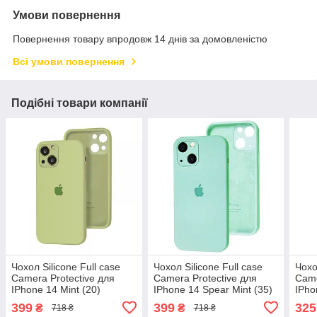
Умови повернення
Повернення товару впродовж 14 днів за домовленістю
Всі умови повернення
Подібні товари компанії
Чохол Silicone Full case
Чохол Silicone Full case
Чохо
Camera Protective для
Camera Protective для
Came
IPhone 14 Mint (20)
IPhone 14 Spear Mint (35)
IPho
м'ятний
м'ятний
м'ят
399
399
325
₴
₴
718 ₴
718 ₴