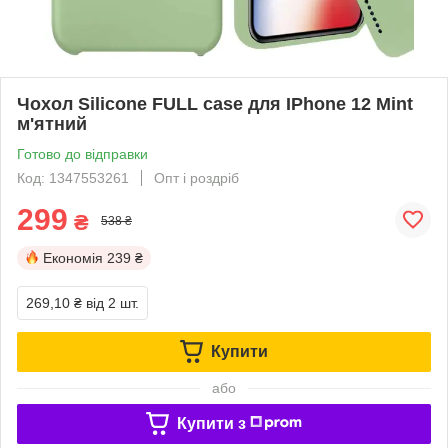
Чохол Silicone FULL case для IPhone 12 Mint
м'ятний
Готово до відправки
Код: 1347553261
Опт і роздріб
299
₴
538 ₴
Економія
239 ₴
269,10 ₴
від 2 шт.
Купити
або
Купити з