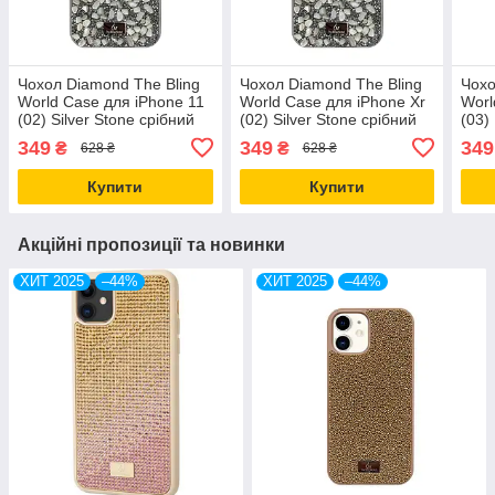
Чохол Diamond The Bling
Чохол Diamond The Bling
Чохо
World Case для iPhone 11
World Case для iPhone Xr
Worl
(02) Silver Stone срібний
(02) Silver Stone срібний
(03)
камінь
камінь
камі
349
349
349
₴
₴
628 ₴
628 ₴
Купити
Купити
Акційні пропозиції та новинки
ХИТ 2025
–44%
ХИТ 2025
–44%