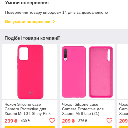
Умови повернення
Повернення товару впродовж 14 днів за домовленістю
Всі умови повернення
Подібні товари компанії
Чохол Silicone case
Чохол Silicone case
Чохо
Camera Protective для
Camera Protective для
Came
Xiaomi Mi 10T Shiny Pink
Xiaomi Mi 9 Lite (21)
Xiao
(21) яскраво рожевий
яскраво рожевий Shiny
яскр
239
209
209
₴
₴
430 ₴
376 ₴
Pink
Pink