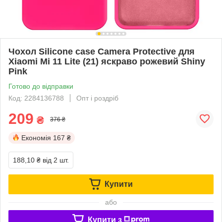
Чохол Silicone case Camera Protective для
Xiaomi Mi 11 Lite (21) яскраво рожевий Shiny
Pink
Готово до відправки
Код: 2284136788
Опт і роздріб
209
₴
376 ₴
Економія
167 ₴
188,10 ₴
від 2 шт.
Купити
або
Купити з