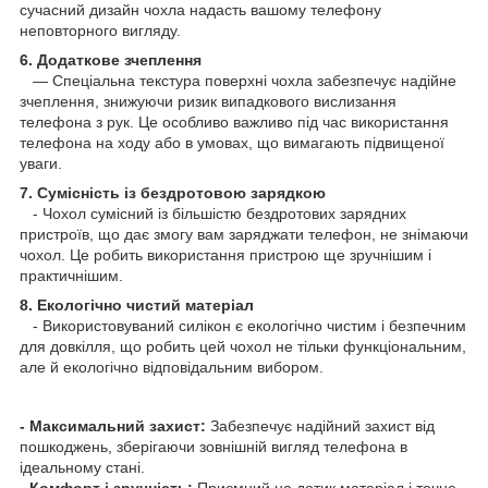
сучасний дизайн чохла надасть вашому телефону
неповторного вигляду.
6. Додаткове зчеплення
— Спеціальна текстура поверхні чохла забезпечує надійне
зчеплення, знижуючи ризик випадкового вислизання
телефона з рук. Це особливо важливо під час використання
телефона на ходу або в умовах, що вимагають підвищеної
уваги.
7. Сумісність із бездротовою зарядкою
- Чохол сумісний із більшістю бездротових зарядних
пристроїв, що дає змогу вам заряджати телефон, не знімаючи
чохол. Це робить використання пристрою ще зручнішим і
практичнішим.
8. Екологічно чистий матеріал
- Використовуваний силікон є екологічно чистим і безпечним
для довкілля, що робить цей чохол не тільки функціональним,
але й екологічно відповідальним вибором.
- Максимальний захист:
Забезпечує надійний захист від
пошкоджень, зберігаючи зовнішній вигляд телефона в
ідеальному стані.
- Комфорт і зручність:
Приємний на дотик матеріал і точне