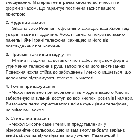
зношування. Матеріал не втрачає своєї еластичності та
форми з часом, що гарантує постійний захист вашого
пристрою.
2. Чудовий захист
- Silicone case Premium ефективно захищає ваш Xiaomi від
ударів, падінь і подряпин. Чохол повністю покриває задню
панель і бічні грані телефона, захищаючи його від
повсякденних пошкоджень.
3. Приємні тактильні відчуття
- М'який і гладкий на дотик силікон забезпечує комфортне
утримання телефона в руці, запобігаючи його вислизанню.
Поверхня чохла стійка до забруднень і легко очищається, що
допомагає підтримувати телефон у чистоті.
4. Точне припасування
- Чохол ідеально припасований під модель вашого Xiaomi,
забезпечуючи вільний доступ до всіх кнопок, роз'ємів і камери.
Ви можете легко користуватися всіма функціями телефона,
не знімаючи чохол.
5. Стильний дизайн
- Чохол Silicone case Premium представлений у
різноманітних кольорах, даючи вам змогу вибрати варіант,
який найкраще відповідає вашому стилю. Елегантний і