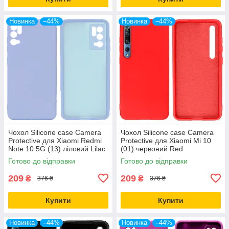
Новинка
–44%
Новинка
–44%
Чохол Silicone case Camera
Чохол Silicone case Camera
Protective для Xiaomi Redmi
Protective для Xiaomi Mi 10
Note 10 5G (13) ліловий Lilac
(01) червоний Red
Готово до відправки
Готово до відправки
209
209
₴
₴
376 ₴
376 ₴
Купити
Купити
Новинка
–44%
Новинка
–44%