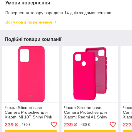
Умови повернення
Повернення товару впродовж 14 днів за домовленістю
Всі умови повернення
Подібні товари компанії
Чохол Silicone case
Чохол Silicone case
Чохо
Camera Protective для
Camera Protective для
Came
Xiaomi Mi 10T Shiny Pink
Xiaomi Redmi A1 Shiny
Xiao
(21) яскраво рожевий
Pink (21) яскраво рожевий
(21)
239
239
223
₴
₴
430 ₴
430 ₴
Shin