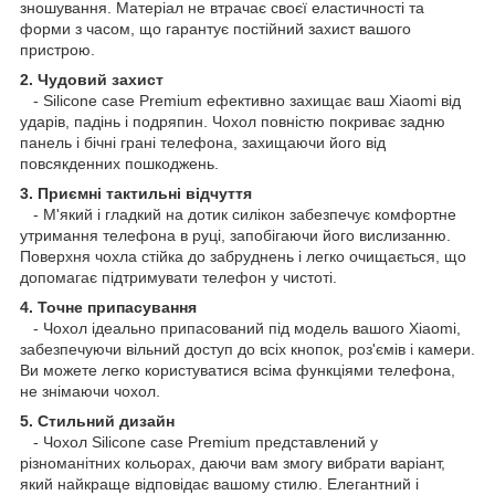
зношування. Матеріал не втрачає своєї еластичності та
форми з часом, що гарантує постійний захист вашого
пристрою.
2. Чудовий захист
- Silicone case Premium ефективно захищає ваш Xiaomi від
ударів, падінь і подряпин. Чохол повністю покриває задню
панель і бічні грані телефона, захищаючи його від
повсякденних пошкоджень.
3. Приємні тактильні відчуття
- М'який і гладкий на дотик силікон забезпечує комфортне
утримання телефона в руці, запобігаючи його вислизанню.
Поверхня чохла стійка до забруднень і легко очищається, що
допомагає підтримувати телефон у чистоті.
4. Точне припасування
- Чохол ідеально припасований під модель вашого Xiaomi,
забезпечуючи вільний доступ до всіх кнопок, роз'ємів і камери.
Ви можете легко користуватися всіма функціями телефона,
не знімаючи чохол.
5. Стильний дизайн
- Чохол Silicone case Premium представлений у
різноманітних кольорах, даючи вам змогу вибрати варіант,
який найкраще відповідає вашому стилю. Елегантний і