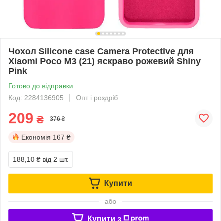
Чохол Silicone case Camera Protective для
Xiaomi Poco M3 (21) яскраво рожевий Shiny
Pink
Готово до відправки
Код: 2284136905
Опт і роздріб
209
₴
376 ₴
Економія
167 ₴
188,10 ₴
від 2 шт.
Купити
або
Купити з