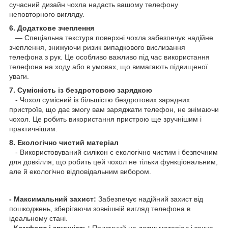
сучасний дизайн чохла надасть вашому телефону
неповторного вигляду.
6. Додаткове зчеплення
— Спеціальна текстура поверхні чохла забезпечує надійне
зчеплення, знижуючи ризик випадкового вислизання
телефона з рук. Це особливо важливо під час використання
телефона на ходу або в умовах, що вимагають підвищеної
уваги.
7. Сумісність із бездротовою зарядкою
- Чохол сумісний із більшістю бездротових зарядних
пристроїв, що дає змогу вам заряджати телефон, не знімаючи
чохол. Це робить використання пристрою ще зручнішим і
практичнішим.
8. Екологічно чистий матеріал
- Використовуваний силікон є екологічно чистим і безпечним
для довкілля, що робить цей чохол не тільки функціональним,
але й екологічно відповідальним вибором.
- Максимальний захист:
Забезпечує надійний захист від
пошкоджень, зберігаючи зовнішній вигляд телефона в
ідеальному стані.
- Комфорт і зручність:
Приємний на дотик матеріал і точне