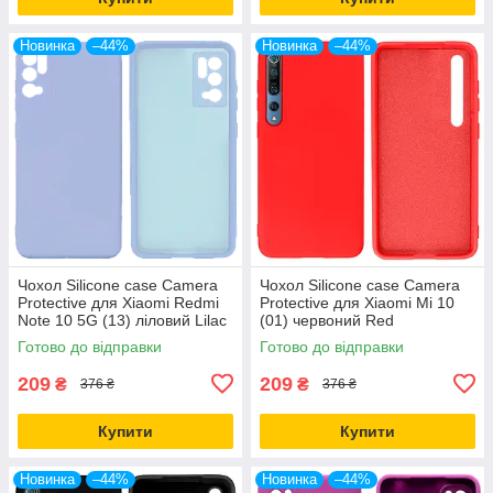
Новинка
–44%
Новинка
–44%
Чохол Silicone case Camera
Чохол Silicone case Camera
Protective для Xiaomi Redmi
Protective для Xiaomi Mi 10
Note 10 5G (13) ліловий Lilac
(01) червоний Red
Готово до відправки
Готово до відправки
209
209
₴
₴
376 ₴
376 ₴
Купити
Купити
Новинка
–44%
Новинка
–44%