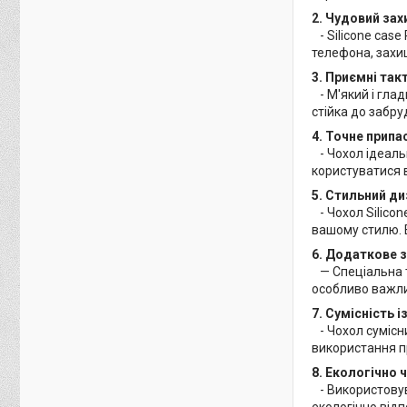
2. Чудовий зах
- Silicone case
телефона, захи
3. Приємні так
- М'який і гла
стійка до забру
4. Точне припа
- Чохол ідеальн
користуватися 
5. Стильний ди
- Чохол Silico
вашому стилю. 
6. Додаткове 
— Спеціальна т
особливо важли
7. Сумісність
- Чохол сумісн
використання п
8. Екологічно 
- Використовува
екологічно від