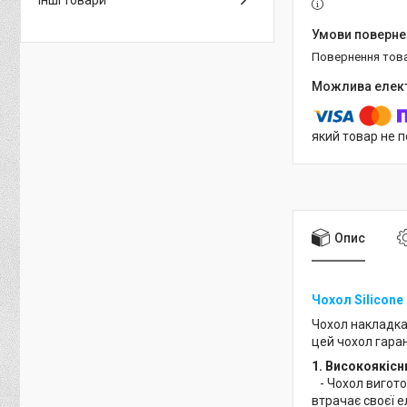
Інші товари
повернення тов
який товар не 
Опис
Чохол Silicone
Чохол накладка
цей чохол гара
1. Високоякісн
- Чохол виготов
втрачає своєї е