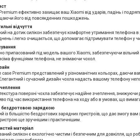
ист
 Premium ефективно захищає ваш Xiaomi від ударів, падінь і подряпи
щаючи його від повсякденних пошкоджень.
тильні відчуття
дкий на дотик силікон забезпечує комфортне утримання телефона в 
днень і легко очищається, що допомагає підтримувати телефон у чи
сування
о припасований під модель вашого Xiaomi, забезпечуючи вільний до
всіма функціями телефона, не знімаючи чохол.
зайн
ne case Premium представлений у різноманітних кольорах, даючи ва
Елегантний і сучасний дизайн чохла надасть вашому телефону неп
зчеплення
екстура поверхні чохла забезпечує надійне зчеплення, знижуючи 
во під час використання телефона на ходу або в умовах, що вимаг
 із бездротовою зарядкою
ий із більшістю бездротових зарядних пристроїв, що дає змогу вам
ристрою ще зручнішим і практичнішим.
чистий матеріал
ний силікон є екологічно чистим і безпечним для довкілля, що роб
повідальним вибором.