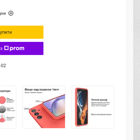
іни
упити
 з
-02