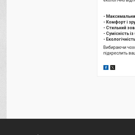
- Максимальни
- Комфорт і зр
- Стильний зов
- Сумісність 
- Екологічніст
Вибираючи чох
підкреслить ва