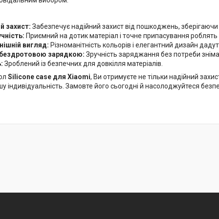
й захист:
Забезпечує надійний захист від пошкоджень, зберігаючи 
учність:
Приємний на дотик матеріал і точне припасування роблять
нішній вигляд:
Різноманітність кольорів і елегантний дизайн даду
із бездротовою зарядкою:
Зручність заряджання без потреби зніма
ь:
Зроблений із безпечних для довкілля матеріалів.
ол
Silicone case для Xiaomi
, Ви отримуєте не тільки надійний захи
шу індивідуальність. Замовте його сьогодні й насолоджуйтеся без