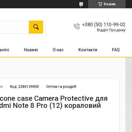
Кошик
+380 (50) 110-99-02
Відділ Продажу
aomi
Huawei
О нас
Контакти
FAQ
ки
Код:
2284139000
Оптом і в роздріб
icone case Camera Protective для
dmi Note 8 Pro (12) кораловий