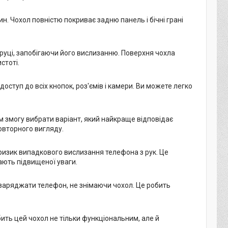
н. Чохол повністю покриває задню панель і бічні грані
руці, запобігаючи його вислизанню. Поверхня чохла
стоті.
ступ до всіх кнопок, роз'ємів і камери. Ви можете легко
м змогу вибрати варіант, який найкраще відповідає
овторного вигляду.
ризик випадкового вислизання телефона з рук. Це
ають підвищеної уваги.
 заряджати телефон, не знімаючи чохол. Це робить
ить цей чохол не тільки функціональним, але й