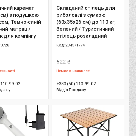
ичний каремат
Складаний стілець для
0см) з подушкою
риболовлі з сумкою
сом, Темно-синій
(60х35х26 см) до 110 кг,
ний матрац /
Зелений / Туристичний
к для кемпінгу
стілець розкладний
70728
234571774
622 ₴
аявності
Немає в наявності
 110-99-02
+380 (50) 110-99-02
одажу
Відділ Продажу