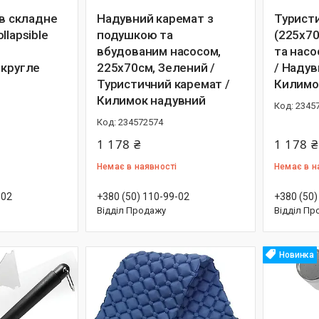
ів складне
Надувний каремат з
Турист
llapsible
подушкою та
(225х7
вбудованим насосом,
та насо
 кругле
225х70см, Зелений /
/ Надув
Туристичний каремат /
Килимо
Килимок надувний
2345
234572574
1 178 ₴
1 178 ₴
Немає в наявності
Немає в н
-02
+380 (50) 110-99-02
+380 (50)
Відділ Продажу
Відділ Пр
Новинка