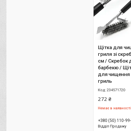
Щітка для ч
гриля зі скре
см / Скребок 
барбекю / Щі
для чищення 
гриль
234571720
272 ₴
Немає в наявності
+380 (50) 110-99
Відділ Продажу