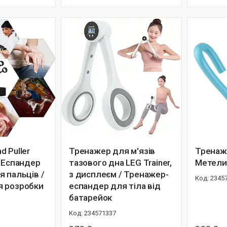
 Puller
Тренажер для м'язів
Тренаж
/ Еспандер
тазового дна LEG Trainer,
Метели
я пальців /
з дисплеєм / Тренажер-
2345
я розробки
еспандер для тіла від
батарейок
234571337