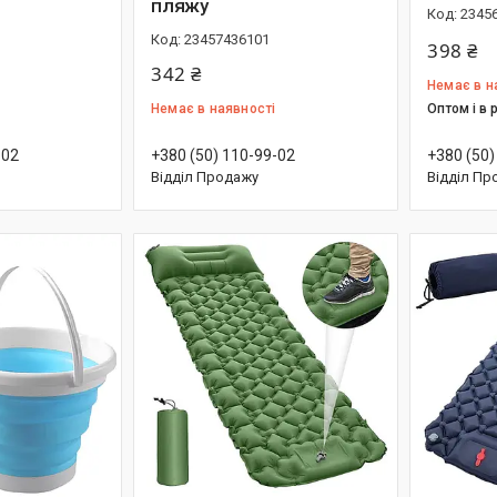
пляжу
2345
23457436101
398 ₴
342 ₴
Немає в н
Немає в наявності
Оптом і в 
-02
+380 (50) 110-99-02
+380 (50)
Відділ Продажу
Відділ Пр