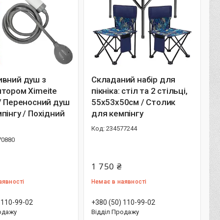
ивний душ з
Складаний набір для
тором Ximeite
пікніка: стіл та 2 стільці,
/ Переносний душ
55х53х50см / Столик
пінгу / Похідний
для кемпінгу
234577244
70880
1 750 ₴
аявності
Немає в наявності
 110-99-02
+380 (50) 110-99-02
одажу
Відділ Продажу