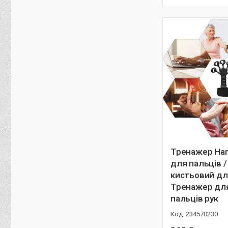
Тренажер Hand
для пальців 
кистьовий дл
Тренажер дл
пальців рук
234570230