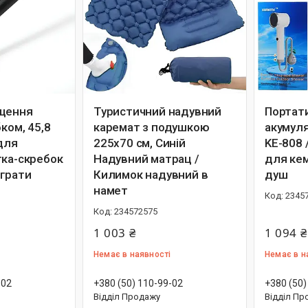
ищення
Туристичний надувний
Портат
бком, 45,8
каремат з подушкою
акумуля
для
225х70 см, Синій
KE-808 
тка-скребок
Надувний матрац /
для кем
грати
Килимок надувний в
душ
намет
2345
234572575
1 003 ₴
1 094 ₴
Немає в наявності
Немає в н
-02
+380 (50) 110-99-02
+380 (50)
Відділ Продажу
Відділ Пр