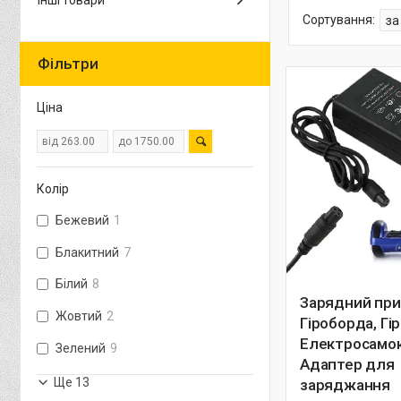
Інші товари
Фільтри
Ціна
Колір
Бежевий
1
Блакитний
7
Білий
8
Зарядний при
Жовтий
2
Гіроборда, Гі
Електросамок
Зелений
9
Адаптер для
Ще 13
заряджання