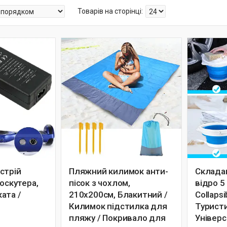
стрій
Пляжний килимок анти-
Склада
роскутера,
пісок з чохлом,
відро 5
ата /
210х200см, Блакитний /
Collapsi
Килимок підстилка для
Туристи
пляжу / Покривало для
Універс