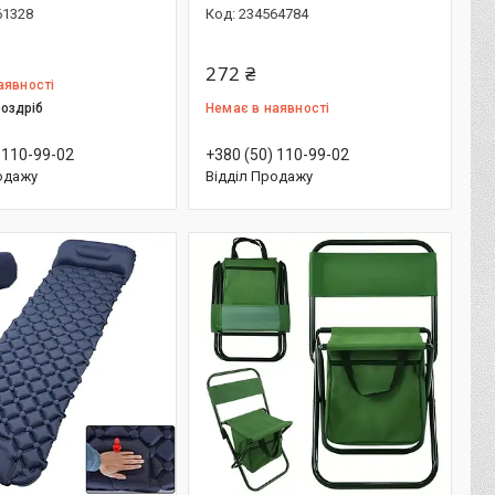
61328
234564784
272 ₴
аявності
роздріб
Немає в наявності
 110-99-02
+380 (50) 110-99-02
одажу
Відділ Продажу