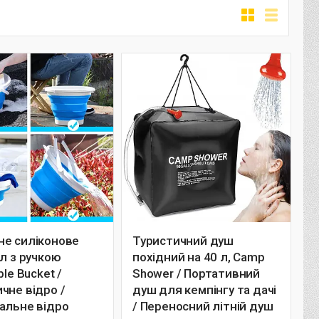
не силіконове
Туристичний душ
 л з ручкою
похідний на 40 л, Camp
ble Bucket /
Shower / Портативний
чне відро /
душ для кемпінгу та дачі
альне відро
/ Переносний літній душ