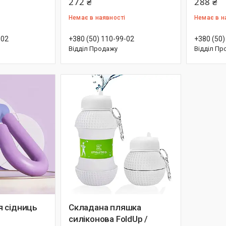
272 ₴
288 ₴
Немає в наявності
Немає в н
-02
+380 (50) 110-99-02
+380 (50)
Відділ Продажу
Відділ Пр
 сідниць
Складана пляшка
силіконова FoldUp /