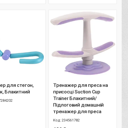
ер для стегон,
Тренажер для преса на
к, Блакитний
присосці Suction Cup
Trainer Блакитний/
7284202
Підлоговий домашній
тренажер для преса
234561782