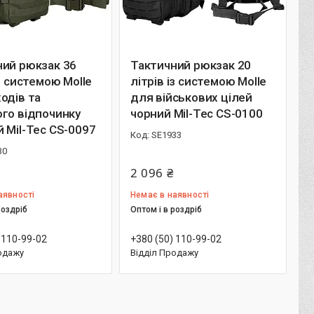
ний рюкзак 36
Тактичний рюкзак 20
із системою Molle
літрів із системою Molle
одів та
для військових цілей
го відпочинку
чорний Mil-Tec CS-0100
 Mil-Tec CS-0097
SE1933
30
2 096 ₴
аявності
Немає в наявності
роздріб
Оптом і в роздріб
 110-99-02
+380 (50) 110-99-02
одажу
Відділ Продажу