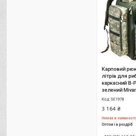
Карповий рюк
літрів для ри
каркасний B-
зелений Mivar
SE1978
3 164 ₴
Немає в наявності
Оптом і в роздріб