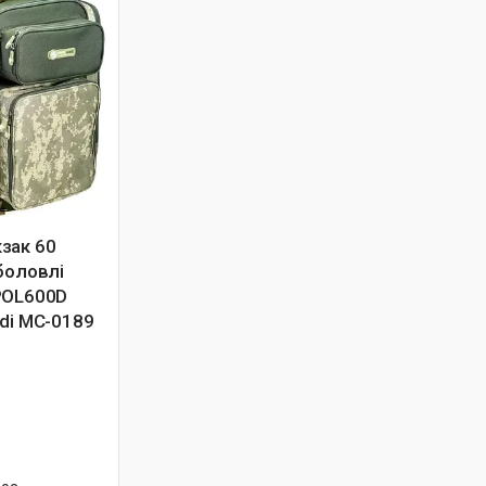
зак 60
боловлі
POL600D
di MC-0189