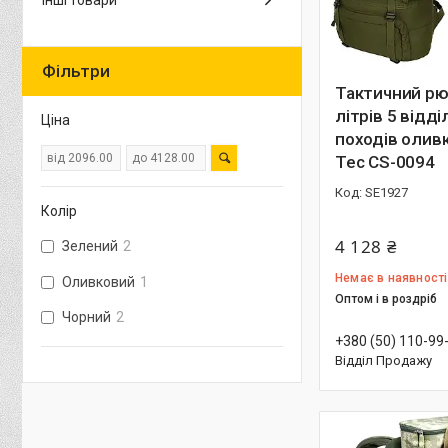
Інші товари
Фільтри
Тактичний рю
літрів 5 відд
Ціна
походів оливк
Tec CS-0094
SE1927
Колір
4 128 ₴
Зелений
2
Немає в наявності
Оливковий
1
Оптом і в роздріб
Чорний
2
+380 (50) 110-99
Відділ Продажу