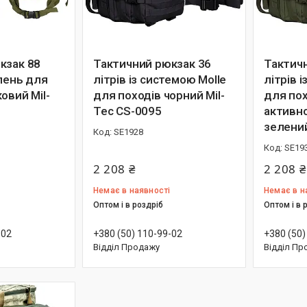
кзак 88
Тактичний рюкзак 36
Тактич
ілень для
літрів із системою Molle
літрів 
овий Mil-
для походів чорний Mil-
для пох
Tec CS-0095
активно
зелений
SE1928
SE19
2 208 ₴
2 208 ₴
Немає в наявності
Немає в н
Оптом і в роздріб
Оптом і в 
-02
+380 (50) 110-99-02
+380 (50)
Відділ Продажу
Відділ Пр