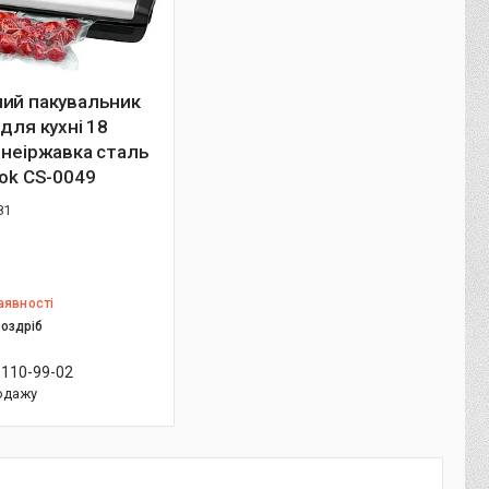
ний пакувальник
 для кухні 18
 неіржавка сталь
ook CS-0049
81
аявності
роздріб
 110-99-02
одажу