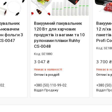
кувальник
Вакуумний пакувальник
Вакуум
льнювачем
120 Вт для харчових
12 л/хв
он фольги 3
продуктів із вагами та 10
пакетів
 СS-0047
рулонами плівки Ruhhy
Profi C
CS-0048
SE18
SE1880
3 047 ₴
3 700 ₴
Немає в наявності
Немає в н
Оптом і в роздріб
Оптом і в 
-02
+380 (50) 110-99-02
+380 (50)
Відділ Продажу
Відділ Пр