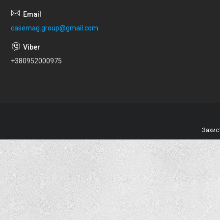
casemag.group@gmail.com
+380952000975