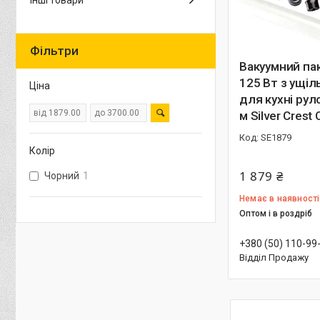
Інші товари
Фільтри
Вакуумний па
125 Вт з ущі
Ціна
для кухні рул
м Silver Crest
SE1879
Колір
1 879 ₴
Чорний
1
Немає в наявності
Оптом і в роздріб
+380 (50) 110-99
Відділ Продажу