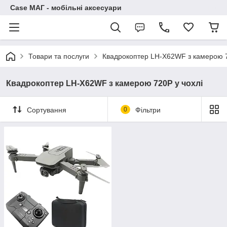
Case МАГ - мобільні аксесуари
Товари та послуги
Квадрокоптер LH-X62WF з камерою 7
Квадрокоптер LH-X62WF з камерою 720P у чохлі
Сортування
0
Фільтри