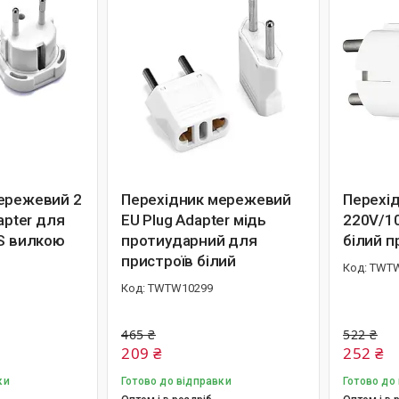
ережевий 2
Перехідник мережевий
Перехі
apter для
EU Plug Adapter мідь
220V/1
US вилкою
протиударний для
білий 
пристроїв білий
TWTW
TWTW10299
465 ₴
522 ₴
209 ₴
252 ₴
ки
Готово до відправки
Готово до