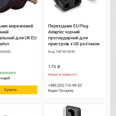
дник мережевий
Перехідник EU Plug
рний
Adapter чорний
альний для UK EU
протиударний для
urlov
пристроїв з US роз'ємом
33045
TWTW10295
176 ₴
 відправки
Немає в наявності
роздріб
+380 (50) 110-99-02
Купити
Відділ Продажу