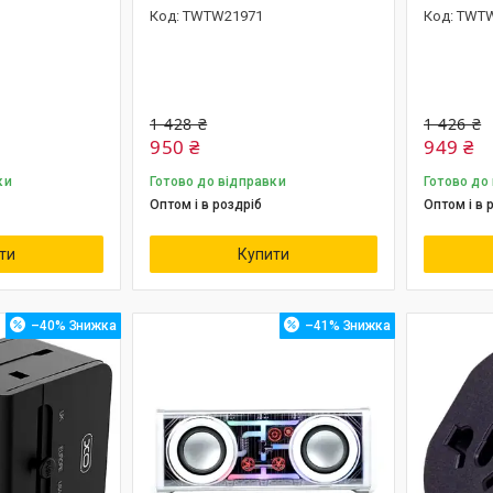
TWTW21971
TWTW
1 428 ₴
1 426 ₴
950 ₴
949 ₴
ки
Готово до відправки
Готово до
Оптом і в роздріб
Оптом і в 
ти
Купити
–40%
–41%