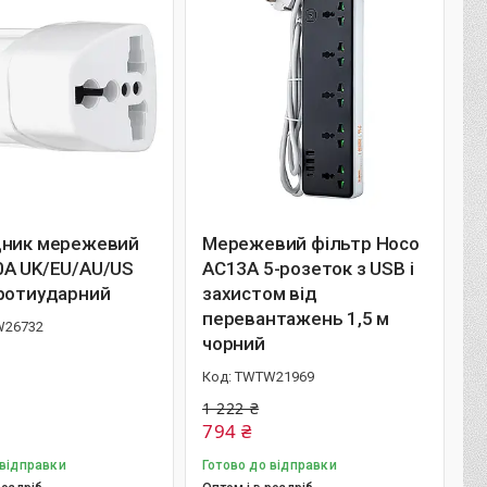
дник мережевий
Мережевий фільтр Hoco
0А UK/EU/AU/US
AC13A 5-розеток з USB і
протиударний
захистом від
перевантажень 1,5 м
26732
чорний
TWTW21969
1 222 ₴
794 ₴
 відправки
Готово до відправки