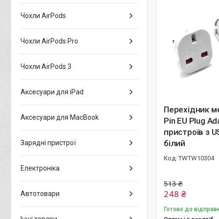
Чохли AirPods
Чохли AirPods Pro
Чохли AirPods 3
Аксесуари для iPad
Перехідник м
Аксесуари для MacBook
Pin EU Plug Ad
пристроїв з 
білий
Зарядні пристрої
TWTW10304
Електроніка
513 ₴
248 ₴
Автотовари
Готово до відправ