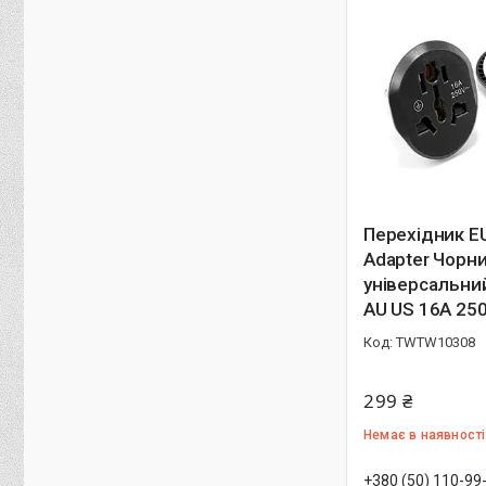
Перехідник EU
Adapter Чорн
універсальни
AU US 16A 25
TWTW10308
299 ₴
Немає в наявності
+380 (50) 110-99