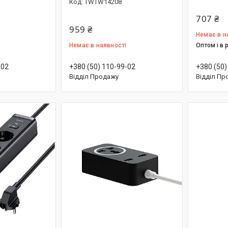
TWTW14208
707 ₴
959 ₴
Немає в н
Немає в наявності
Оптом і в 
-02
+380 (50) 110-99-02
+380 (50)
Відділ Продажу
Відділ Пр