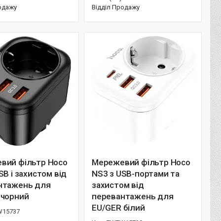
одажу
Відділ Продажу
вий фільтр Hoco
Мережевий фільтр Hoco
SB і захистом від
NS3 з USB-портами та
нтажень для
захистом від
 чорний
перевантажень для
EU/GER білий
15737