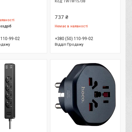
TWTW15738
737 ₴
аявності
роздріб
Немає в наявності
 110-99-02
+380 (50) 110-99-02
одажу
Відділ Продажу