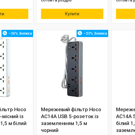
Оптом і в роздріб
Оптом і в 
ти
Купити
–36%
–33%
ільтр Hoco
Мережевий фільтр Hoco
Мереже
-місний із
AC14A USB 5-розеток із
AC14A 5
1,5 м білий
заземленням 1,5 м
білий 1,
чорний
заземл