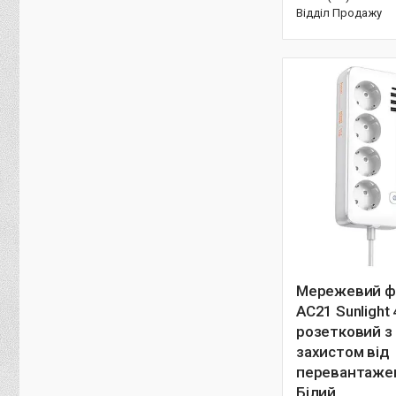
Відділ Продажу
Мережевий ф
AC21 Sunlight 
розетковий з 
захистом від
перевантажен
Білий