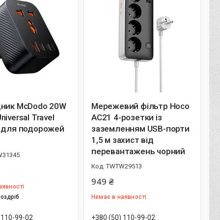
дник McDodo 20W
Мережевий фільтр Hoco
niversal Travel
AC21 4-розетки із
r для подорожей
заземленням USB-порти
1,5 м захист від
перевантажень чорний
31345
TWTW29513
949 ₴
аявності
роздріб
Немає в наявності
 110-99-02
+380 (50) 110-99-02