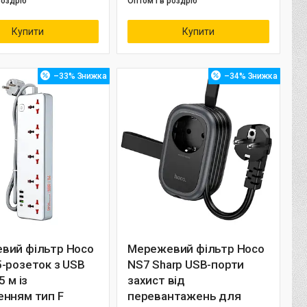
роздріб
Оптом і в роздріб
Купити
Купити
–33%
–34%
вий фільтр Hoco
Мережевий фільтр Hoco
-розеток з USB
NS7 Sharp USB-порти
5 м із
захист від
енням тип F
перевантажень для