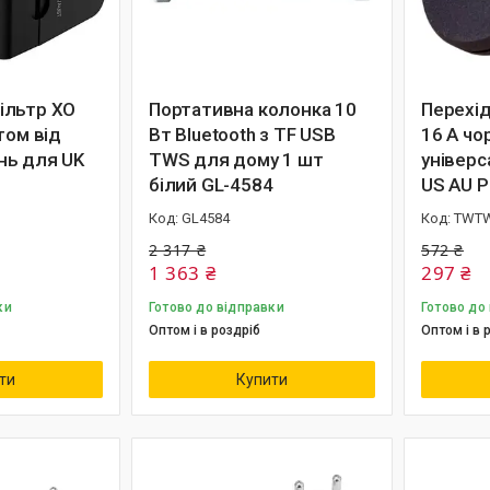
ільтр XO
Портативна колонка 10
Перехі
том від
Вт Bluetooth з TF USB
16 А чо
нь для UK
TWS для дому 1 шт
універс
білий GL-4584
US AU P
GL4584
TWTW
2 317 ₴
572 ₴
1 363 ₴
297 ₴
ки
Готово до відправки
Готово до
Оптом і в роздріб
Оптом і в 
ти
Купити