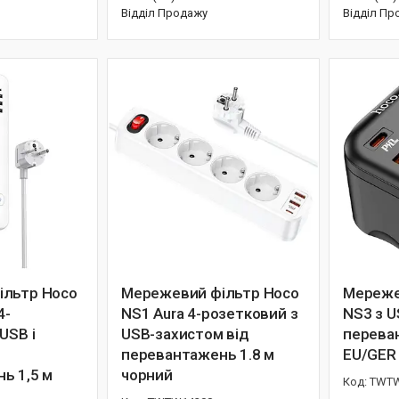
Відділ Продажу
Відділ Пр
ільтр Hoco
Мережевий фільтр Hoco
Мереже
4-
NS1 Aura 4-розетковий з
NS3 з U
USB і
USB-захистом від
перева
перевантажень 1.8 м
EU/GER
ь 1,5 м
чорний
TWTW