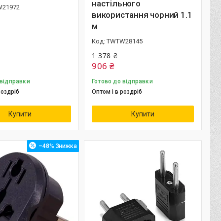
настільного
21972
використання чорний 1.1
м
TWTW28145
1 378 ₴
906 ₴
 відправки
Готово до відправки
роздріб
Оптом і в роздріб
Купити
Купити
–48%