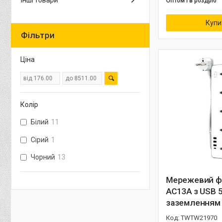
Інші товари
Оптом і в роздріб
Купи
Фільтри
Ціна
Колір
Білий
11
Сірий
1
Чорний
13
Мережевий ф
AC13A з USB 5
заземленням 
TWTW21970