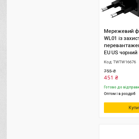
Мережевий ф
WL01 із захис
перевантаже
EU US чорний
TWTW16676
755 ₴
451 ₴
Готово до відправ
Оптом і в роздріб
Купи