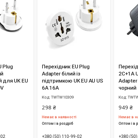
 Plug
Перехідник EU Plug
Перехі
ий
Adapter білий із
2C+1A U
й для UK EU
підтримкою UK EU AU US
Adapte
0V
6A 16A
чорний
TWTW10309
TWTW
298 ₴
949 ₴
Немає в наявності
Немає в н
Оптом і в роздріб
Оптом і в 
-02
+380 (50) 110-99-02
+380 (50)