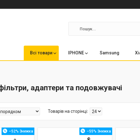
Всі товари
IPHONE
Samsung
Xi
фільтри, адаптери та подовжувачі
–52%
–55%