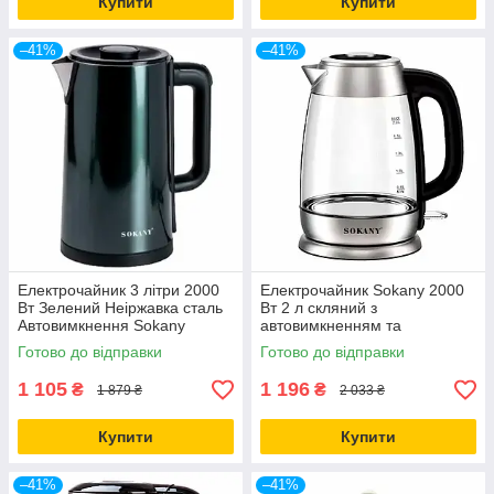
Купити
Купити
–41%
–41%
Електрочайник 3 літри 2000
Електрочайник Sokany 2000
Вт Зелений Неіржавка сталь
Вт 2 л скляний з
Автовимкнення Sokany
автовимкненням та
індикатором рівня води
Готово до відправки
Готово до відправки
1 105
1 196
₴
₴
1 879 ₴
2 033 ₴
Купити
Купити
–41%
–41%