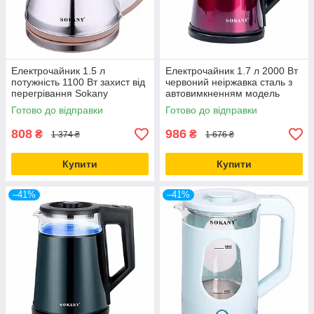
Електрочайник 1.5 л
Електрочайник 1.7 л 2000 Вт
потужність 1100 Вт захист від
червоний неіржавка сталь з
перегрівання Sokany
автовимкненням модель
Sokany
Готово до відправки
Готово до відправки
808
986
₴
₴
1 374 ₴
1 676 ₴
Купити
Купити
–41%
–41%