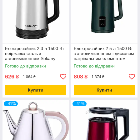
Електрочайник 2.3 л 1500 Вт
Електрочайник 2.5 л 1500 Вт
неіржавка сталь з
з автовимкненням і дисковим
автовимкненням Sokany
нагрівальним елементом
Sokany
Готово до відправки
Готово до відправки
626
808
₴
₴
1 064 ₴
1 374 ₴
Купити
Купити
–41%
–41%