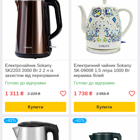
Електрочайник Sokany
Електричний чайник Sokany
SK2203 2000 Вт 2.2 л із
SK-09008 1,5 літра 1000 Вт
захистом від перегрівання
кераміка білий
коричневий для кип'ятіння
автовимкнення захист від
Готово до відправки
Готово до відправки
води
перегрівання
1 311
1 738
₴
₴
2 229 ₴
2 955 ₴
Купити
Купити
–41%
–41%