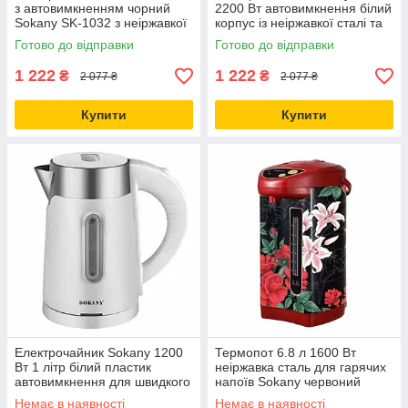
з автовимкненням чорний
2200 Вт автовимкнення білий
Sokany SK-1032 з неіржавкої
корпус із неіржавкої сталі та
сталі та пластику
пластику
Готово до відправки
Готово до відправки
1 222
1 222
₴
₴
2 077 ₴
2 077 ₴
Купити
Купити
Електрочайник Sokany 1200
Термопот 6.8 л 1600 Вт
Вт 1 літр білий пластик
неіржавка сталь для гарячих
автовимкнення для швидкого
напоїв Sokany червоний
приготування чаю
Немає в наявності
Немає в наявності