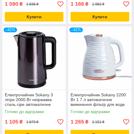
1 080
1 166
₴
₴
1 836 ₴
1 982 ₴
Купити
Купити
–41%
–41%
Електрочайник Sokany 3
Електрочайник Sokany 2200
літри 2000 Вт неіржавка
Вт 1.7 л автоматичне
сталь сіре автоматичне
вимкнення фільтр для води
вимкнення
SK-1047
Готово до відправки
Готово до відправки
1 105
1 265
₴
₴
1 879 ₴
2 151 ₴