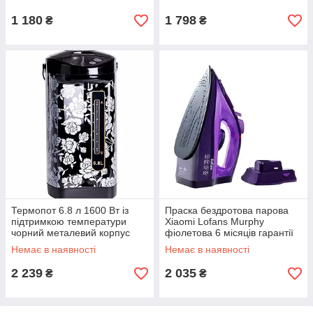
1 180
1 798
₴
₴
Термопот 6.8 л 1600 Вт із
Праска бездротова парова
підтримкою температури
Xiaomi Lofans Murphy
чорний металевий корпус
фіолетова 6 місяців гарантії
Sokany
Немає в наявності
Немає в наявності
2 239
2 035
₴
₴