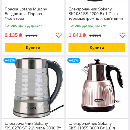
Праска Lofans Murphy
Електрочайник Sokany
Бездротова Парова
SK1031SS 2200 Вт 1.7 л з
Фіолетова
термометром для кип'ятіння
води з неіржавкої сталі
Готово до відправки
Готово до відправки
2 135
1 841
₴
₴
2 978 ₴
3 130 ₴
Купити
Купити
–41%
–41%
Електрочайник Sokany
Електрочайник Sokany
SK1027CST 2.2 літра 2000 Вт
SKSH1055 3000 Вт 1.6 л