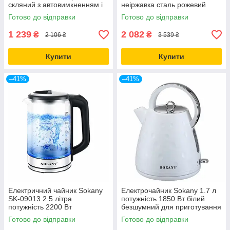
скляний з автовимкненням і
неіржавка сталь рожевий
підсвіткою
автоматичне вимкнення
Готово до відправки
Готово до відправки
1 239
2 082
₴
₴
2 106 ₴
3 539 ₴
Купити
Купити
–41%
–41%
Електричний чайник Sokany
Електрочайник Sokany 1.7 л
SK-09013 2.5 літра
потужність 1850 Вт білий
потужність 2200 Вт
безшумний для приготування
автовимкнення захист від
гарячих напоїв
Готово до відправки
Готово до відправки
перегрівання скло