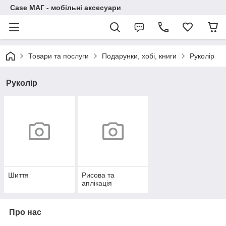
Case МАГ - мобільні аксесуари
Товари та послуги
Подарунки, хобі, книги
Руколір
Руколір
Шиття
Рисова та
аплікація
Про нас