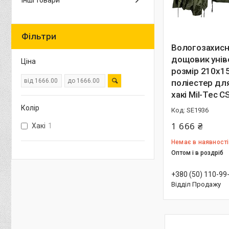
Інші товари
Фільтри
Вологозахисн
дощовик унів
Ціна
розмір 210х1
поліестер для
хакі Mil-Tec С
Колір
SE1936
1 666 ₴
Хакі
1
Немає в наявності
Оптом і в роздріб
+380 (50) 110-99
Відділ Продажу