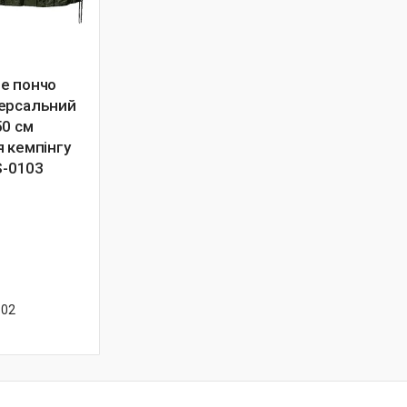
е пончо
ерсальний
50 см
 кемпінгу
S-0103
-02