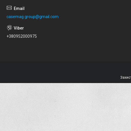
casemag.group@gmail.com
+380952000975