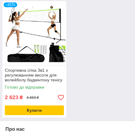
–41%
Спортивна сітка 3в1 з
регулюванням висоти для
волейболу бадмінтону тенісу
310х90 см чорний TRIZAND
Готово до відправки
CS-0595
2 623
₴
4 459 ₴
Купити
Про нас