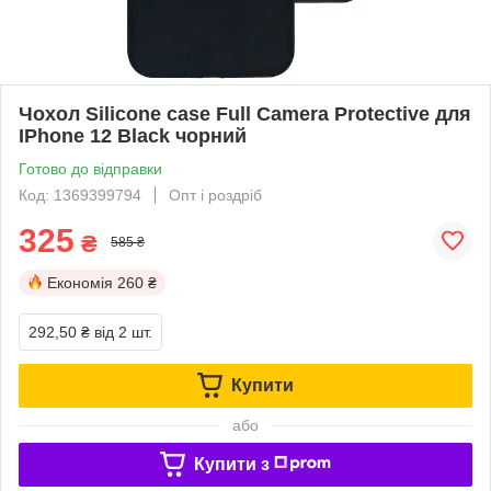
Чохол Silicone case Full Camera Protective для
IPhone 12 Black чорний
Готово до відправки
Код: 1369399794
Опт і роздріб
325
₴
585 ₴
Економія
260 ₴
292,50 ₴
від 2 шт.
Купити
або
Купити з