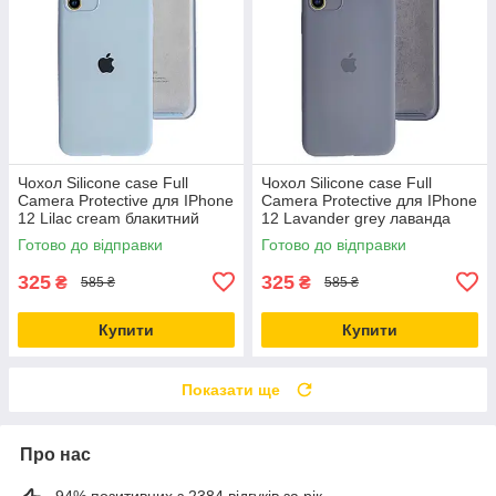
Чохол Silicone case Full
Чохол Silicone case Full
Camera Protective для IPhone
Camera Protective для IPhone
12 Lilac cream блакитний
12 Lavander grey лаванда
сірий
Готово до відправки
Готово до відправки
325
325
₴
₴
585 ₴
585 ₴
Купити
Купити
Показати ще
Про нас
94% позитивних з 2384 відгуків за рік