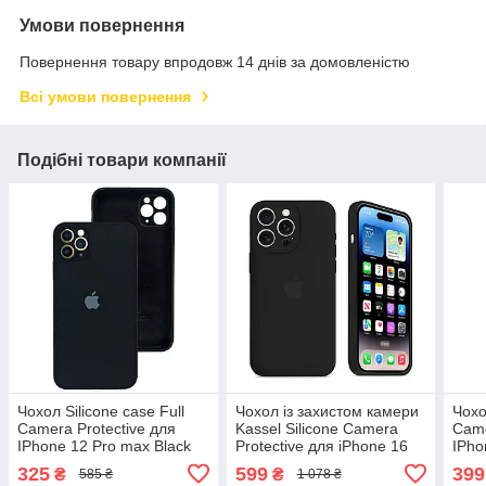
Умови повернення
Повернення товару впродовж 14 днів за домовленістю
Всі умови повернення
Подібні товари компанії
Чохол Silicone case Full
Чохол із захистом камери
Чохо
Camera Protective для
Kassel Silicone Camera
Came
IPhone 12 Pro max Black
Protective для iPhone 16
IPho
чорний
Pro (18) чорний Black
(25)
325
599
399
₴
₴
585 ₴
1 078 ₴