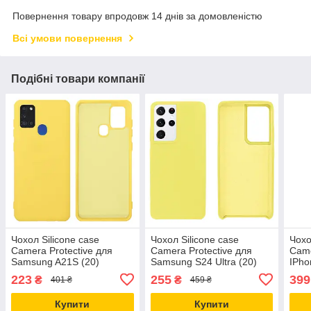
Повернення товару впродовж 14 днів за домовленістю
Всі умови повернення
Подібні товари компанії
Чохол Silicone case
Чохол Silicone case
Чохо
Camera Protective для
Camera Protective для
Came
Samsung A21S (20)
Samsung S24 Ultra (20)
IPho
жовтий Yellow
жовтий Yellow
жовт
223
255
399
₴
₴
401 ₴
459 ₴
Купити
Купити