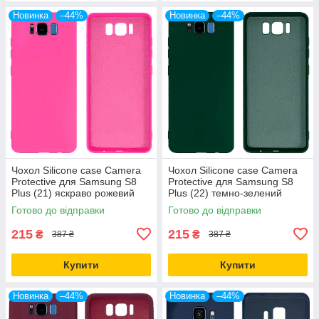
Новинка
–44%
Новинка
–44%
Чохол Silicone case Camera
Чохол Silicone case Camera
Protective для Samsung S8
Protective для Samsung S8
Plus (21) яскраво рожевий
Plus (22) темно-зелений
Shiny Pink
Forest Green
Готово до відправки
Готово до відправки
215
215
₴
₴
387 ₴
387 ₴
Купити
Купити
Новинка
–44%
Новинка
–44%