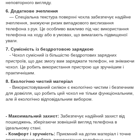
неповторного вигляду.
6. Додаткове зчеплення
— Спеціальна текстура поверхні чохла забезпечує надійне
зчеплення, знижуючи ризик випадкового вислизання
телефона з рук. Це особливо важливо під час використання
телефона на ходу або в умовах, що вимагають підвищеної
уваги.
7. Сумісність із бездротовою зарядкою
- Чохол сумісний із більшістю бездротових зарядних
пристроїв, що дає змогу вам заряджати телефон, не знімаючи
чохол. Це робить використання пристрою ще зручнішим і
практичнішим.
8. Екологічно чистий матеріал
- Використовуваний силікон є екологічно чистим і безпечним
для довкілля, що робить цей чохол не тільки функціональним,
але й екологічно відповідальним вибором.
- Максимальний захист:
Забезпечує надійний захист від
пошкоджень, зберігаючи зовнішній вигляд телефона в
ідеальному стані.
- Комфорт і зручність:
Приємний на дотик матеріал і точне
припасування роблять використання телефона ще