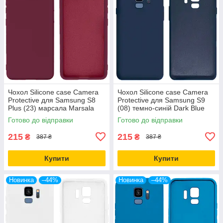
Чохол Silicone case Camera
Чохол Silicone case Camera
Protective для Samsung S8
Protective для Samsung S9
Plus (23) марсала Marsala
(08) темно-синій Dark Blue
Готово до відправки
Готово до відправки
215
215
₴
₴
387 ₴
387 ₴
Купити
Купити
Новинка
–44%
Новинка
–44%