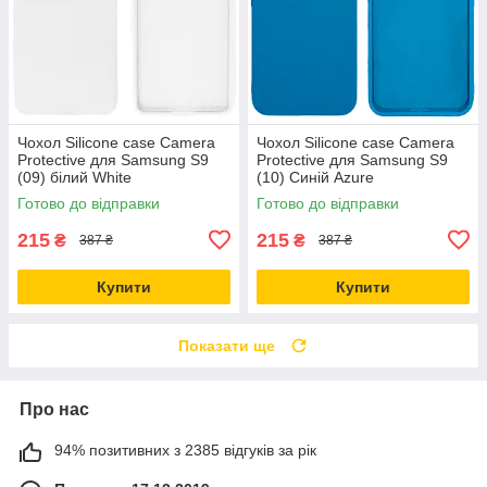
Чохол Silicone case Camera
Чохол Silicone case Camera
Protective для Samsung S9
Protective для Samsung S9
(09) білий White
(10) Синій Azure
Готово до відправки
Готово до відправки
215
215
₴
₴
387 ₴
387 ₴
Купити
Купити
Показати ще
Про нас
94% позитивних з 2385 відгуків за рік