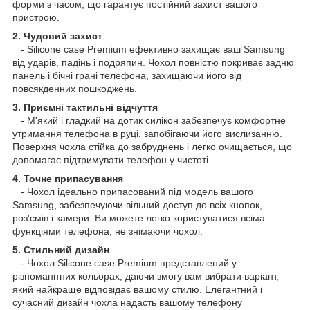
форми з часом, що гарантує постійний захист вашого
пристрою.
2. Чудовий захист
- Silicone case Premium ефективно захищає ваш Samsung
від ударів, падінь і подряпин. Чохол повністю покриває задню
панель і бічні грані телефона, захищаючи його від
повсякденних пошкоджень.
3. Приємні тактильні відчуття
- М'який і гладкий на дотик силікон забезпечує комфортне
утримання телефона в руці, запобігаючи його вислизанню.
Поверхня чохла стійка до забруднень і легко очищається, що
допомагає підтримувати телефон у чистоті.
4. Точне припасування
- Чохол ідеально припасований під модель вашого
Samsung, забезпечуючи вільний доступ до всіх кнопок,
роз'ємів і камери. Ви можете легко користуватися всіма
функціями телефона, не знімаючи чохол.
5. Стильний дизайн
- Чохол Silicone case Premium представлений у
різноманітних кольорах, даючи змогу вам вибрати варіант,
який найкраще відповідає вашому стилю. Елегантний і
сучасний дизайн чохла надасть вашому телефону