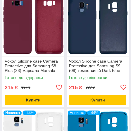
Чохол Silicone case Camera
Чохол Silicone case Camera
Protective для Samsung S8
Protective для Samsung S9
Plus (23) марсала Marsala
(08) темно-синій Dark Blue
Готово до відправки
Готово до відправки
215
215
₴
₴
387 ₴
387 ₴
Купити
Купити
Новинка
–44%
Новинка
–44%