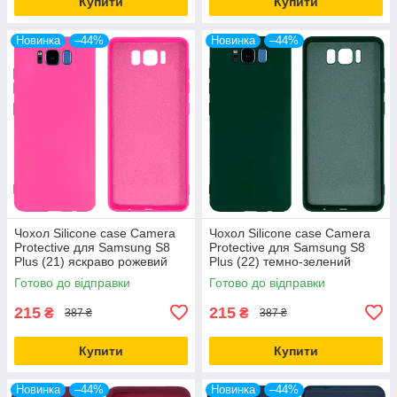
Купити
Купити
Новинка
–44%
Новинка
–44%
Чохол Silicone case Camera
Чохол Silicone case Camera
Protective для Samsung S8
Protective для Samsung S8
Plus (21) яскраво рожевий
Plus (22) темно-зелений
Shiny Pink
Forest Green
Готово до відправки
Готово до відправки
215
215
₴
₴
387 ₴
387 ₴
Купити
Купити
Новинка
–44%
Новинка
–44%