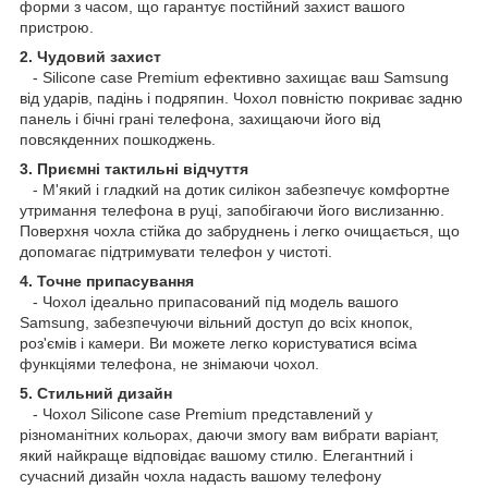
форми з часом, що гарантує постійний захист вашого
пристрою.
2. Чудовий захист
- Silicone case Premium ефективно захищає ваш Samsung
від ударів, падінь і подряпин. Чохол повністю покриває задню
панель і бічні грані телефона, захищаючи його від
повсякденних пошкоджень.
3. Приємні тактильні відчуття
- М'який і гладкий на дотик силікон забезпечує комфортне
утримання телефона в руці, запобігаючи його вислизанню.
Поверхня чохла стійка до забруднень і легко очищається, що
допомагає підтримувати телефон у чистоті.
4. Точне припасування
- Чохол ідеально припасований під модель вашого
Samsung, забезпечуючи вільний доступ до всіх кнопок,
роз'ємів і камери. Ви можете легко користуватися всіма
функціями телефона, не знімаючи чохол.
5. Стильний дизайн
- Чохол Silicone case Premium представлений у
різноманітних кольорах, даючи змогу вам вибрати варіант,
який найкраще відповідає вашому стилю. Елегантний і
сучасний дизайн чохла надасть вашому телефону