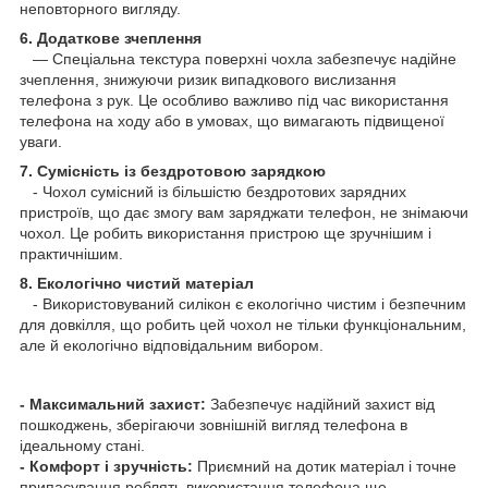
неповторного вигляду.
6. Додаткове зчеплення
— Спеціальна текстура поверхні чохла забезпечує надійне
зчеплення, знижуючи ризик випадкового вислизання
телефона з рук. Це особливо важливо під час використання
телефона на ходу або в умовах, що вимагають підвищеної
уваги.
7. Сумісність із бездротовою зарядкою
- Чохол сумісний із більшістю бездротових зарядних
пристроїв, що дає змогу вам заряджати телефон, не знімаючи
чохол. Це робить використання пристрою ще зручнішим і
практичнішим.
8. Екологічно чистий матеріал
- Використовуваний силікон є екологічно чистим і безпечним
для довкілля, що робить цей чохол не тільки функціональним,
але й екологічно відповідальним вибором.
- Максимальний захист:
Забезпечує надійний захист від
пошкоджень, зберігаючи зовнішній вигляд телефона в
ідеальному стані.
- Комфорт і зручність:
Приємний на дотик матеріал і точне
припасування роблять використання телефона ще