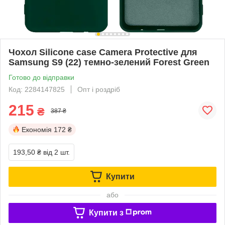
Чохол Silicone case Camera Protective для
Samsung S9 (22) темно-зелений Forest Green
Готово до відправки
Код: 2284147825
Опт і роздріб
215
₴
387 ₴
Економія
172 ₴
193,50 ₴
від 2 шт.
Купити
або
Купити з