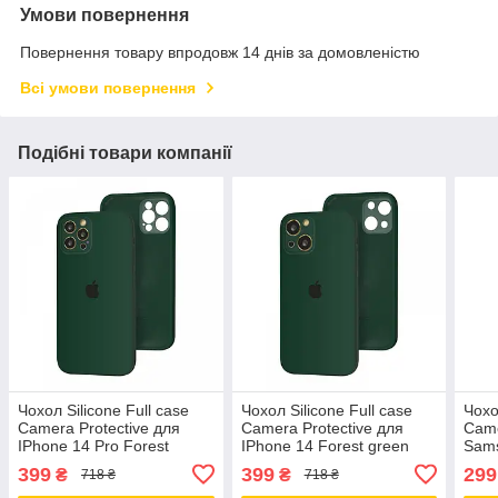
Умови повернення
Повернення товару впродовж 14 днів за домовленістю
Всі умови повернення
Подібні товари компанії
Чохол Silicone Full case
Чохол Silicone Full case
Чохо
Camera Protective для
Camera Protective для
Came
IPhone 14 Pro Forest
IPhone 14 Forest green
Sams
green (38) темно-зелений
(38) темно-зелений
Fore
399
399
299
₴
₴
718 ₴
718 ₴
зел