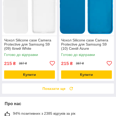
Чохол Silicone case Camera
Чохол Silicone case Camera
Protective для Samsung S9
Protective для Samsung S9
(09) білий White
(10) Синій Azure
Готово до відправки
Готово до відправки
215
215
₴
₴
387 ₴
387 ₴
Купити
Купити
Показати ще
Про нас
94% позитивних з 2385 відгуків за рік