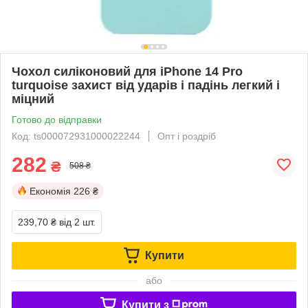
Чохол силіконовий для iPhone 14 Pro
turquoise захист від ударів і падінь легкий і
міцний
Готово до відправки
Код: ts000072931000022244
Опт і роздріб
282
₴
508 ₴
Економія
226 ₴
239,70 ₴
від 2 шт.
Купити
або
Купити з