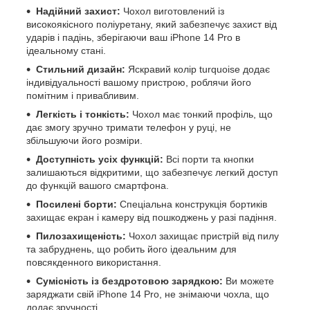
Надійний захист:
Чохол виготовлений із
високоякісного поліуретану, який забезпечує захист від
ударів і падінь, зберігаючи ваш iPhone 14 Pro в
ідеальному стані.
Стильний дизайн:
Яскравий колір turquoise додає
індивідуальності вашому пристрою, роблячи його
помітним і привабливим.
Легкість і тонкість:
Чохол має тонкий профіль, що
дає змогу зручно тримати телефон у руці, не
збільшуючи його розміри.
Доступність усіх функцій:
Всі порти та кнопки
залишаються відкритими, що забезпечує легкий доступ
до функцій вашого смартфона.
Посилені борти:
Спеціальна конструкція бортиків
захищає екран і камеру від пошкоджень у разі падіння.
Пилозахищеність:
Чохол захищає пристрій від пилу
та забруднень, що робить його ідеальним для
повсякденного використання.
Сумісність із бездротовою зарядкою:
Ви можете
заряджати свій iPhone 14 Pro, не знімаючи чохла, що
додає зручності.