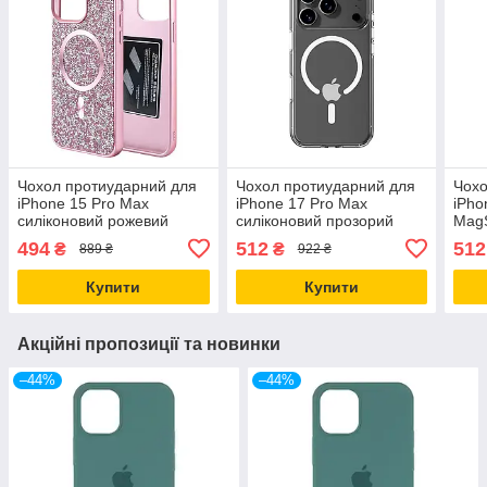
Чохол протиударний для
Чохол протиударний для
Чохо
iPhone 15 Pro Max
iPhone 17 Pro Max
iPho
силіконовий рожевий
силіконовий прозорий
MagS
захист від ударів і падінь з
захист від падінь і ударів
і пад
494
512
512
₴
₴
889 ₴
922 ₴
MagSafe
Купити
Купити
Акційні пропозиції та новинки
–44%
–44%