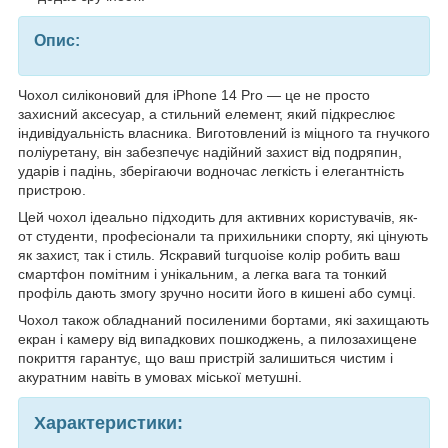
Опис:
Чохол силіконовий для iPhone 14 Pro — це не просто
захисний аксесуар, а стильний елемент, який підкреслює
індивідуальність власника. Виготовлений із міцного та гнучкого
поліуретану, він забезпечує надійний захист від подряпин,
ударів і падінь, зберігаючи водночас легкість і елегантність
пристрою.
Цей чохол ідеально підходить для активних користувачів, як-
от студенти, професіонали та прихильники спорту, які цінують
як захист, так і стиль. Яскравий turquoise колір робить ваш
смартфон помітним і унікальним, а легка вага та тонкий
профіль дають змогу зручно носити його в кишені або сумці.
Чохол також обладнаний посиленими бортами, які захищають
екран і камеру від випадкових пошкоджень, а пилозахищене
покриття гарантує, що ваш пристрій залишиться чистим і
акуратним навіть в умовах міської метушні.
Характеристики: