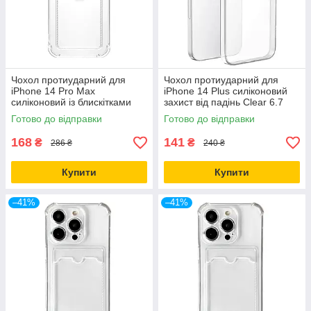
Чохол протиударний для
Чохол протиударний для
iPhone 14 Pro Max
iPhone 14 Plus силіконовий
силіконовий із блискітками
захист від падінь Clear 6.7
захист від падінь і подряпин
дюйма
Готово до відправки
Готово до відправки
168
141
₴
₴
286 ₴
240 ₴
Купити
Купити
–41%
–41%