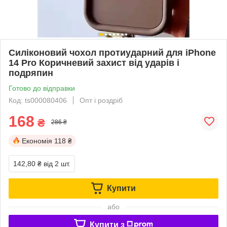
Силіконовий чохол протиударний для iPhone
14 Pro Коричневий захист від ударів і
подряпин
Готово до відправки
Код: ts000080406
Опт і роздріб
168
₴
286 ₴
Економія
118 ₴
142,80 ₴
від 2 шт.
Купити
або
Купити з