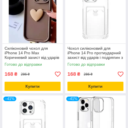
Силіконовий чохол для
Чохол силіконовий для
iPhone 14 Pro Max
iPhone 14 Pro протиударний
Коричневий захист від ударів
захист від ударів і подряпин з
і подряпин для щоденного
ефектом глітеру
Готово до відправки
Готово до відправки
використання
168
168
₴
₴
286 ₴
286 ₴
Купити
Купити
–41%
–41%