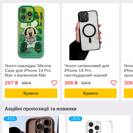
Чохол накладка Silicone
Чохол силіконовий для
Чохо
Case для iPhone 14 Pro
iPhone 14 Pro
iPho
Max з малюнком Мікі
протиударний чорний
проз
захист від ударів і
захист від ударів і
і по
297
306
306
₴
₴
505 ₴
520 ₴
подряпин
подряпин з MagSafe
MagS
Купити
Купити
Акційні пропозиції та новинки
–41%
–41%