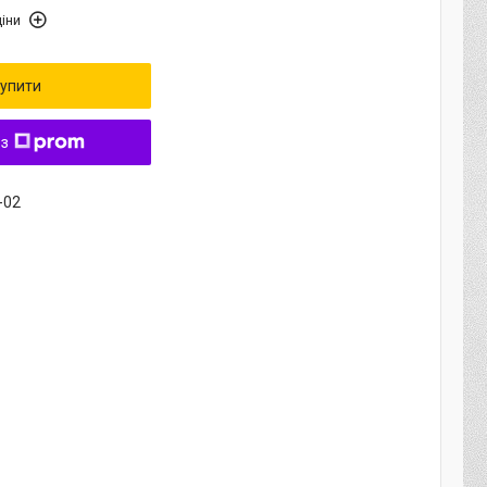
іни
упити
 з
-02