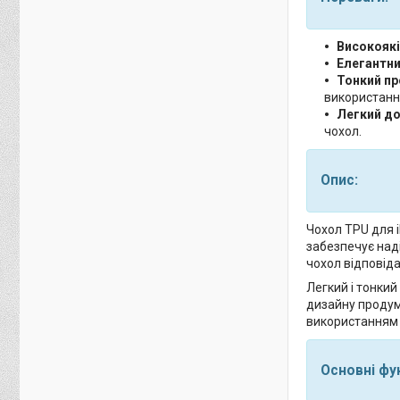
Високоякі
Елегантни
Тонкий пр
використанн
Легкий до
чохол.
Опис:
Чохол TPU для i
забезпечує наді
чохол відповіда
Легкий і тонкий
дизайну продум
використанням 
Основні фун