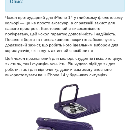
Опис:
Чохол протиударний для iPhone 14 у глибокому фіолетовому
кольорі — це не просто аксесуар, а справжній захист для
вашого пристрою. Виготовлений із високоякісного
поліуретану, цей чохол гарантує довговічність і надійність.
Посилені борти та пилозахищене покриття забезпечують
додатковий захист, що робить його ідеальним вибором для
користувачів, які ведуть активний спосіб життя.
Цей чохол призначений для молоді, студентів і всіх, хто цінує
як стиль, так і функціональність. Він чудово підійде як для
роботи, так і для відпочинку, даючи вам змогу впевнено
використовувати ваш iPhone 14 у будь-яких ситуаціях.