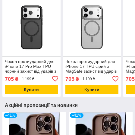
Чохол протиударний для
Чохол протиударний для
Чохо
iPhone 17 Pro Max TPU
iPhone 17 TPU сірий з
iPho
чорний захист від ударів з
MagSafe захист від ударів
MagS
MagSafe
і подряпин
і пад
705
705
705
₴
₴
1 199 ₴
1 199 ₴
Купити
Купити
Акційні пропозиції та новинки
–41%
–41%