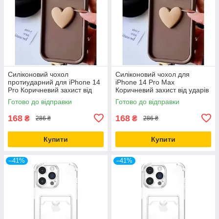
Силіконовий чохол
Силіконовий чохол для
протиударний для iPhone 14
iPhone 14 Pro Max
Pro Коричневий захист від
Коричневий захист від ударів
ударів і подряпин
і подряпин для щоденного
Готово до відправки
Готово до відправки
використання
168
168
₴
₴
286 ₴
286 ₴
Купити
Купити
–41%
–41%