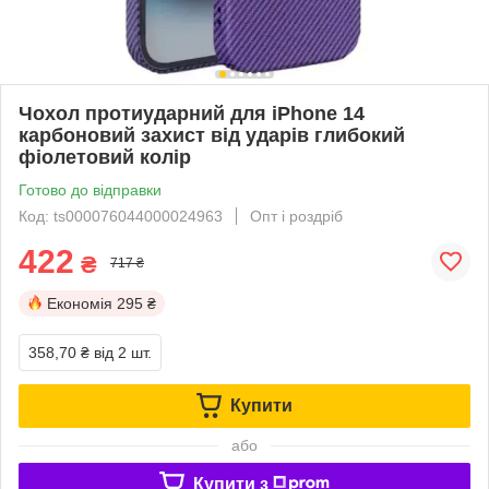
Чохол протиударний для iPhone 14
карбоновий захист від ударів глибокий
фіолетовий колір
Готово до відправки
Код: ts000076044000024963
Опт і роздріб
422
₴
717 ₴
Економія
295 ₴
358,70 ₴
від 2 шт.
Купити
або
Купити з