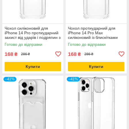
Чохол силіконовий для
Чохол протиударний для
iPhone 14 Pro протиударний
iPhone 14 Pro Max
захист від ударів і подряпин з
силіконовий із блискітками
ефектом глітеру
захист від падінь і подряпин
Готово до відправки
Готово до відправки
168
168
₴
₴
286 ₴
286 ₴
Купити
Купити
–41%
–41%