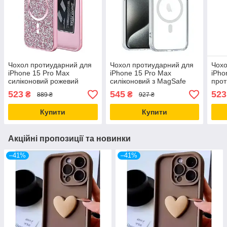
Чохол протиударний для
Чохол протиударний для
Чохо
iPhone 15 Pro Max
iPhone 15 Pro Max
iPho
силіконовий рожевий
силіконовий з MagSafe
прот
захист від ударів і падінь з
захист від ударів і
удар
523
545
523
₴
₴
889 ₴
927 ₴
MagSafe
подряпин
Mag
Купити
Купити
Акційні пропозиції та новинки
–41%
–41%