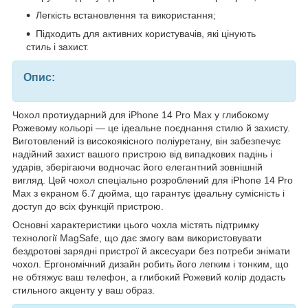
Легкість встановлення та використання;
Підходить для активних користувачів, які цінують
стиль і захист.
Опис:
Чохол протиударний для iPhone 14 Pro Max у глибокому
Рожевому кольорі — це ідеальне поєднання стилю й захисту.
Виготовлений із високоякісного поліуретану, він забезпечує
надійний захист вашого пристрою від випадкових падінь і
ударів, зберігаючи водночас його елегантний зовнішній
вигляд. Цей чохол спеціально розроблений для iPhone 14 Pro
Max з екраном 6.7 дюйма, що гарантує ідеальну сумісність і
доступ до всіх функцій пристрою.
Основні характеристики цього чохла містять підтримку
технології MagSafe, що дає змогу вам використовувати
бездротові зарядні пристрої й аксесуари без потреби знімати
чохол. Ергономічний дизайн робить його легким і тонким, що
не обтяжує ваш телефон, а глибокий Рожевий колір додасть
стильного акценту у ваш образ.