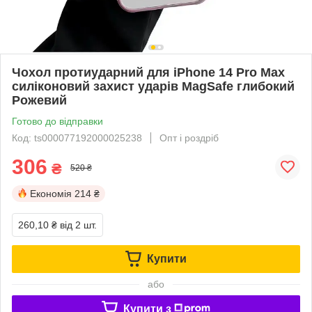
Чохол протиударний для iPhone 14 Pro Max
силіконовий захист ударів MagSafe глибокий
Рожевий
Готово до відправки
Код: ts000077192000025238
Опт і роздріб
306
₴
520 ₴
Економія
214 ₴
260,10 ₴
від 2 шт.
Купити
або
Купити з