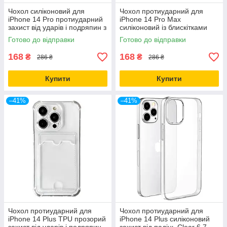
Чохол силіконовий для
Чохол протиударний для
iPhone 14 Pro протиударний
iPhone 14 Pro Max
захист від ударів і подряпин з
силіконовий із блискітками
ефектом глітеру
захист від падінь і подряпин
Готово до відправки
Готово до відправки
168
168
₴
₴
286 ₴
286 ₴
Купити
Купити
–41%
–41%
Чохол протиударний для
Чохол протиударний для
iPhone 14 Plus TPU прозорий
iPhone 14 Plus силіконовий