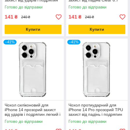
захист від ударів і подряпин
захист від падінь Clear 6.7
дюйма
Готово до відправки
Готово до відправки
141
141
₴
₴
240 ₴
240 ₴
Купити
Купити
–41%
–41%
Чохол силіконовий для
Чохол протиударний для
iPhone 14 прозорий захист
iPhone 14 Pro прозорий TPU
від ударів і подряпин легкий і
захист від падінь і подряпин
тонкий
Готово до відправки
Готово до відправки