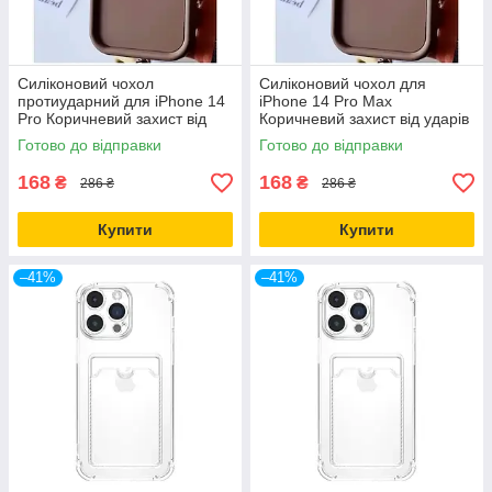
Силіконовий чохол
Силіконовий чохол для
протиударний для iPhone 14
iPhone 14 Pro Max
Pro Коричневий захист від
Коричневий захист від ударів
ударів і подряпин
і подряпин для щоденного
Готово до відправки
Готово до відправки
використання
168
168
₴
₴
286 ₴
286 ₴
Купити
Купити
–41%
–41%