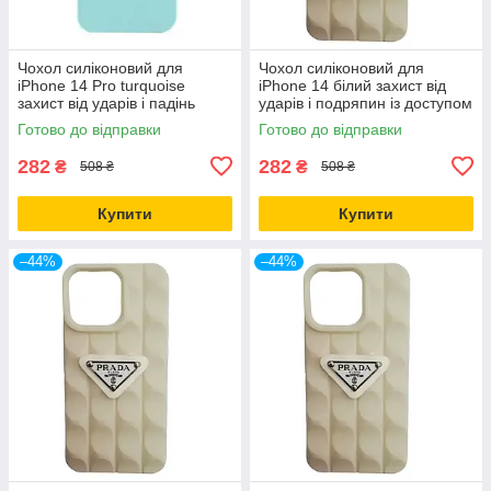
Чохол силіконовий для
Чохол силіконовий для
iPhone 14 Pro turquoise
iPhone 14 білий захист від
захист від ударів і падінь
ударів і подряпин із доступом
легкий і міцний
до кнопок
Готово до відправки
Готово до відправки
282
282
₴
₴
508 ₴
508 ₴
Купити
Купити
–44%
–44%