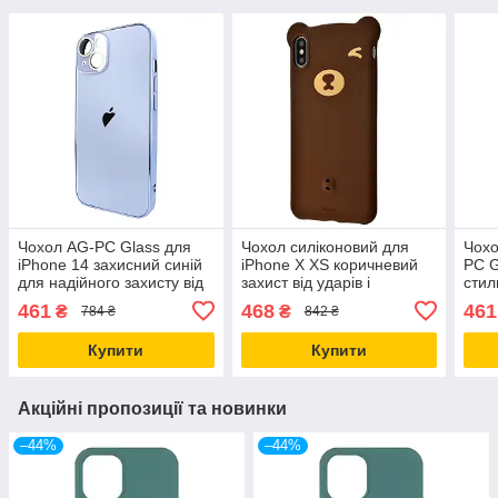
Чохол AG-PC Glass для
Чохол силіконовий для
Чохо
iPhone 14 захисний синій
iPhone X XS коричневий
PC G
для надійного захисту від
захист від ударів і
стил
ударів і подряпин
подряпин із дизайном
аксе
461
468
461
₴
₴
784 ₴
842 ₴
ведмедя
удар
Купити
Купити
Акційні пропозиції та новинки
–44%
–44%