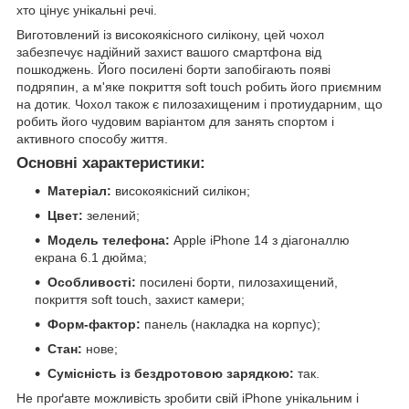
хто цінує унікальні речі.
Виготовлений із високоякісного силікону, цей чохол
забезпечує надійний захист вашого смартфона від
пошкоджень. Його посилені борти запобігають появі
подряпин, а м'яке покриття soft touch робить його приємним
на дотик. Чохол також є пилозахищеним і протиударним, що
робить його чудовим варіантом для занять спортом і
активного способу життя.
Основні характеристики:
Матеріал:
високоякісний силікон;
Цвет:
зелений;
Модель телефона:
Apple iPhone 14 з діагоналлю
екрана 6.1 дюйма;
Особливості:
посилені борти, пилозахищений,
покриття soft touch, захист камери;
Форм-фактор:
панель (накладка на корпус);
Стан:
нове;
Сумісність із бездротовою зарядкою:
так.
Не проґавте можливість зробити свій iPhone унікальним і