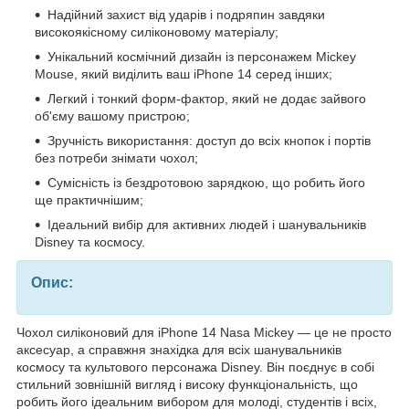
Надійний захист від ударів і подряпин завдяки
високоякісному силіконовому матеріалу;
Унікальний космічний дизайн із персонажем Mickey
Mouse, який виділить ваш iPhone 14 серед інших;
Легкий і тонкий форм-фактор, який не додає зайвого
об'єму вашому пристрою;
Зручність використання: доступ до всіх кнопок і портів
без потреби знімати чохол;
Сумісність із бездротовою зарядкою, що робить його
ще практичнішим;
Ідеальний вибір для активних людей і шанувальників
Disney та космосу.
Опис:
Чохол силіконовий для iPhone 14 Nasa Mickey — це не просто
аксесуар, а справжня знахідка для всіх шанувальників
космосу та культового персонажа Disney. Він поєднує в собі
стильний зовнішній вигляд і високу функціональність, що
робить його ідеальним вибором для молоді, студентів і всіх,