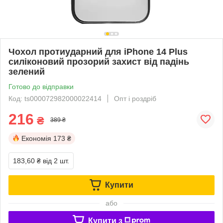
Чохол протиударний для iPhone 14 Plus
силіконовий прозорий захист від падінь
зелений
Готово до відправки
Код: ts000072982000022414
Опт і роздріб
216
₴
389 ₴
Економія
173 ₴
183,60 ₴
від 2 шт.
Купити
або
Купити з