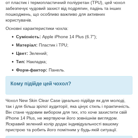
от пластик і термопластичний поліуретан (TPU), цей чохол
забезпечує чудовий захист від подряпин, падінь та інших
пошкоджень, що особливо важливо для активних
користувачів.
Основні характеристики чохла:
Сумісність:
Apple iPhone 14 Plus (6.7");
Матеріал:
Пластик і TPU;
Цвет:
Зелений;
Тип:
Накладка;
Форм-фактор:
Панель.
Кому підійде цей чохол?
Чохол New Skin Clear Case ідеально підійде як для молоді,
так і для більш зрілої аудиторії, яка цінує стиль і практичність.
Він стане чудовим вибором для тих, хто хоче захистити свій
iPhone 14 Plus, не жертвуючи його зовнішнім виглядом.
Яскравий зелений колір додає індивідуальності вашому
пристрою та робить його помітним у будь-якій ситуації.