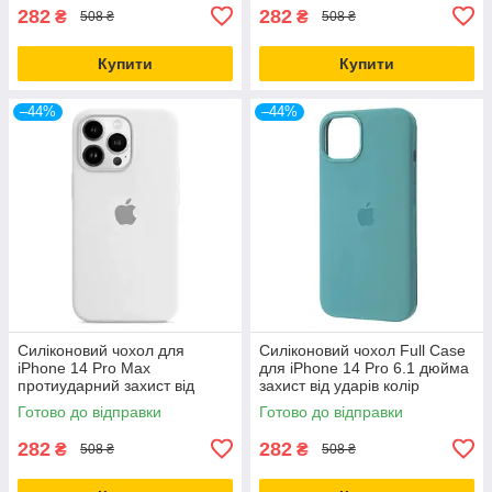
282
282
₴
₴
508 ₴
508 ₴
Купити
Купити
–44%
–44%
Силіконовий чохол для
Силіконовий чохол Full Case
iPhone 14 Pro Max
для iPhone 14 Pro 6.1 дюйма
протиударний захист від
захист від ударів колір
падінь Білий колір
Фісташковий
Готово до відправки
Готово до відправки
282
282
₴
₴
508 ₴
508 ₴