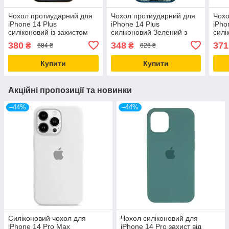
Чохол протиударний для
Чохол протиударний для
Чохо
iPhone 14 Plus
iPhone 14 Plus
iPho
силіконовий із захистом
силіконовий Зелений з
силі
від подряпин і падінь
ефектом мармуру захист
паді
380
348
371
₴
₴
684 ₴
626 ₴
чорний
від ударів і падінь
Купити
Купити
Акційні пропозиції та новинки
–44%
–44%
Силіконовий чохол для
Чохол силіконовий для
iPhone 14 Pro Max
iPhone 14 Pro захист від