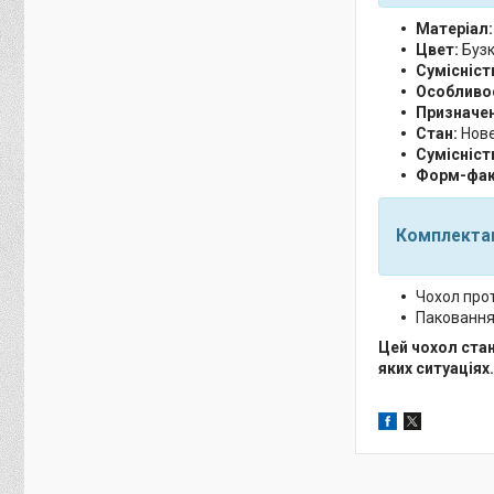
Матеріал:
Цвет:
Бузк
Сумісніст
Особливос
Призначен
Стан:
Нове
Сумісніст
Форм-фак
Комплекта
Чохол прот
Паковання
Цей чохол стан
яких ситуаціях.