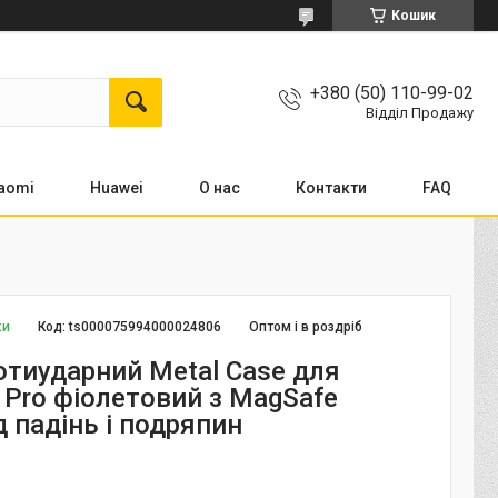
Кошик
+380 (50) 110-99-02
Відділ Продажу
aomi
Huawei
О нас
Контакти
FAQ
ки
Код:
ts000075994000024806
Оптом і в роздріб
отиударний Metal Case для
 Pro фіолетовий з MagSafe
д падінь і подряпин