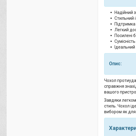
Надійний з
Стильний і
Підтримка
Легкий дос
Посилені 
Сумісніст
Ідеальний 
Опис:
Чохол протиудар
справжня знахід
вашого пристро
Завдяки легкому
стиль. Чохол ід
вибором як для 
Характер