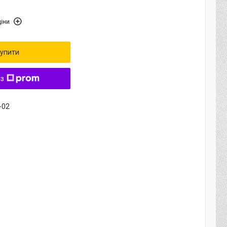
іни
упити
 з
-02