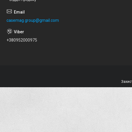
casemag.group@gmail.com
+380952000975