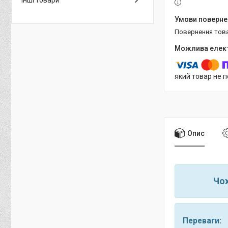
Інші товари
повернення тов
який товар не 
Опис
Чох
Переваги: