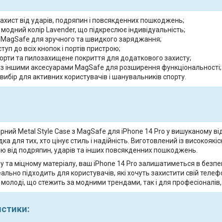
ахист від ударів, подряпин і повсякденних пошкоджень;
 модний колір Lavender, що підкреслює індивідуальність;
 MagSafe для зручного та швидкого заряджання;
туп до всіх кнопок і портів пристрою;
борти та пилозахищене покриття для додаткового захисту;
ь з іншими аксесуарами MagSafe для розширення функціональності;
вибір для активних користувачів і шанувальників спорту.
ний Metal Style Case з MagSafe для iPhone 14 Pro у вишуканому від
ка для тих, хто цінує стиль і надійність. Виготовлений із високояк
ю від подряпин, ударів та інших повсякденних пошкоджень.
 та міцному матеріалу, ваш iPhone 14 Pro залишатиметься в безпец
еально підходить для користувачів, які хочуть захистити свій теле
молоді, що стежить за модними трендами, так і для професіоналів, я
истики: