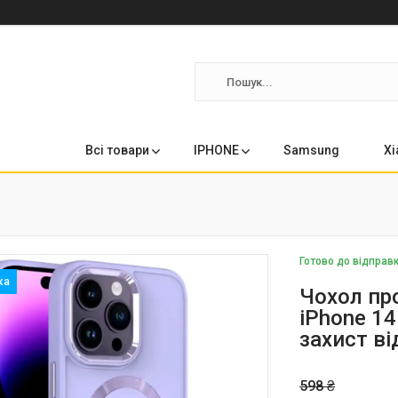
Всі товари
IPHONE
Samsung
Xi
Готово до відправ
Чохол пр
iPhone 14
захист ві
598 ₴