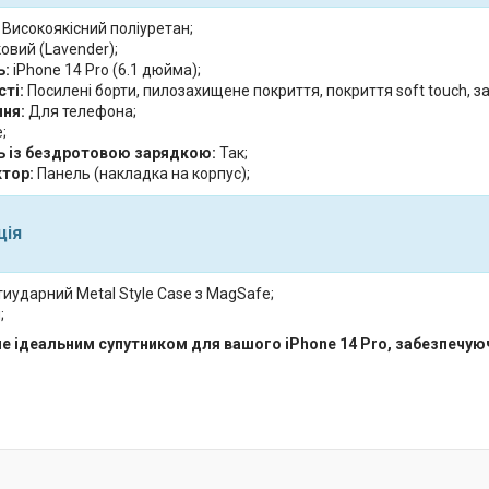
Високоякісний поліуретан;
овий (Lavender);
ь:
iPhone 14 Pro (6.1 дюйма);
ті:
Посилені борти, пилозахищене покриття, покриття soft touch, з
ня:
Для телефона;
;
ь із бездротовою зарядкою:
Так;
тор:
Панель (накладка на корпус);
ція
иударний Metal Style Case з MagSafe;
;
е ідеальним супутником для вашого iPhone 14 Pro, забезпечуючи