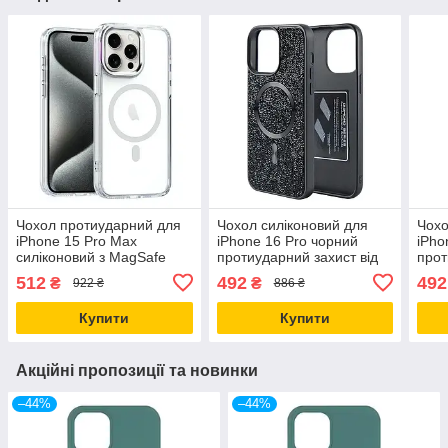
Чохол протиударний для
Чохол силіконовий для
Чохо
iPhone 15 Pro Max
iPhone 16 Pro чорний
iPho
силіконовий з MagSafe
протиударний захист від
прот
захист від ударів і
ударів і подряпин з
роже
512
492
492
₴
₴
922 ₴
886 ₴
подряпин
MagSafe
паді
Купити
Купити
Акційні пропозиції та новинки
–44%
–44%