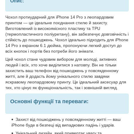
Опис:
Чохол протиударний для iPhone 14 Pro з леопардовим
принтом — це ідеальне поєднання стилю й захисту.
Виготовлений із високоякісного пластику та TPU
(термопластичного поліуретану), він забезпечує довговічність і
стійкість до пошкоджень. Чохол ідеально підходить для iPhone
14 Pro з екраном 6.1 дюйма, пропонуючи легкий доступ до
всіх кнопок і портів без потреби його знімати.
Цей чохол стане чудовим вибором для молоді, активних
людей і всіх, хто хоче виділитися з натовпу. Він не тільки
захистить ваш телефон від пошкоджень у повсякденному
житті, але й додасть йому унікального стилю завдяки
яскравому леопардовому принту. Це ідеальний аксесуар для
тих, хто цінує як функціональність, так і зовнішній вигляд.
Основні функції та переваги:
Захист від пошкоджень у повсякденному житті — ваш
iPhone буде в безпеці від випадкових падінь і ударів.
Унікальний дизайн, який привертає увагу та