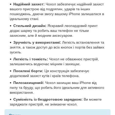
Надійний захист:
Чохол забезпечує надійний захист
вашого пристрою від подряпин, ударів та інших
пошкоджень, даючи змогу вашому iPhone залишатися в
ідеальному стані.
Стильний дизайн:
Яскравий леопардовий принт
додає шарму та робить ваш телефон не тільки
захисним, але й модним аксесуаром.
Зручність у використанні:
Легкість встановлення та
зняття, а також доступ до всіх кнопок і портів без зайвих
зусиль.
Легкість і тонкість:
Чохол не обважнює пристрій,
залишаючись водночас міцним і захищає.
Посилені борти:
Ця конструкція забезпечує
додатковий захист кутів і країв телефона.
Пилозахищений:
Чохол захищає ваш iPhone від
пилу та бруду, що робить його ідеальним для активного
використання.
Сумісність із бездротовою зарядкою:
Ви можете
заряджати пристрій, не знімаючи чохол.