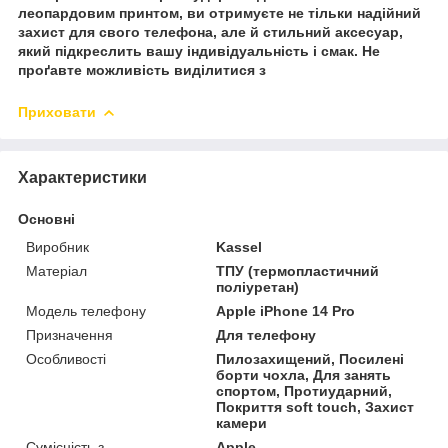
леопардовим принтом, ви отримуєте не тільки надійний
захист для свого телефона, але й стильний аксесуар,
який підкреслить вашу індивідуальність і смак. Не
проґавте можливість виділитися з
Приховати
Характеристики
Основні
Виробник
Kassel
Матеріал
ТПУ (термопластичний
поліуретан)
Модель телефону
Apple iPhone 14 Pro
Призначення
Для телефону
Особливості
Пилозахищений, Посилені
борти чохла, Для занять
спортом, Протиударний,
Покриття soft touch, Захист
камери
Сумісність з
Apple