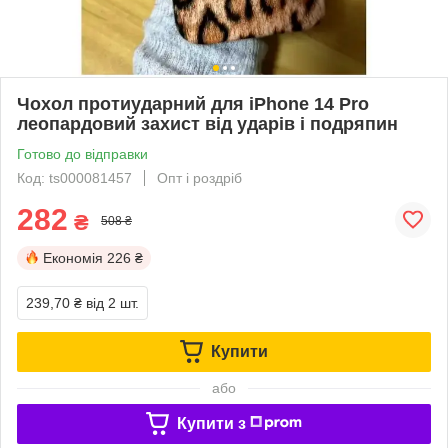
Чохол протиударний для iPhone 14 Pro
леопардовий захист від ударів і подряпин
Готово до відправки
Код: ts000081457
Опт і роздріб
282
₴
508 ₴
Економія
226 ₴
239,70 ₴
від 2 шт.
Купити
або
Купити з