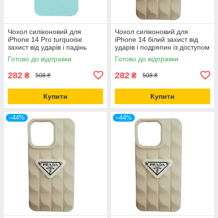
Чохол силіконовий для
Чохол силіконовий для
iPhone 14 Pro turquoise
iPhone 14 білий захист від
захист від ударів і падінь
ударів і подряпин із доступом
легкий і міцний
до кнопок
Готово до відправки
Готово до відправки
282
282
₴
₴
508 ₴
508 ₴
Купити
Купити
–44%
–44%