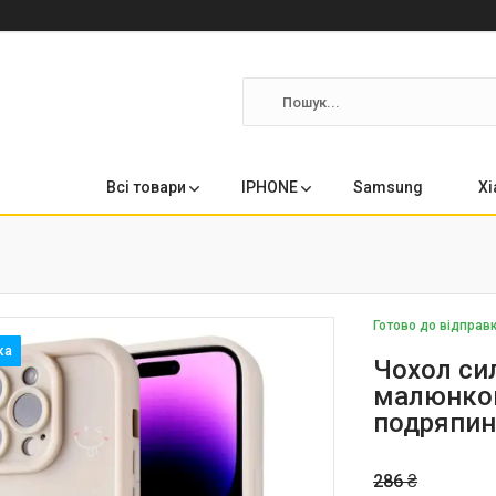
Всі товари
IPHONE
Samsung
Xi
Готово до відправ
Чохол сил
малюнком 
подряпин
286 ₴