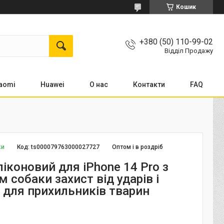
Кошик
+380 (50) 110-99-02
Відділ Продажу
aomi
Huawei
О нас
Контакти
FAQ
ки
Код:
ts000079763000027727
Оптом і в роздріб
іконовий для iPhone 14 Pro з
собаки захист від ударів і
 для прихильників тварин