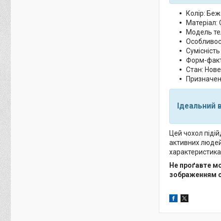
Колір: Беж
Матеріал: 
Модель тел
Особливост
Сумісність
Форм-факт
Стан: Нове
Призначен
Ідеальний 
Цей чохол підій
активних людей,
характеристика
Не проґавте мо
зображенням с