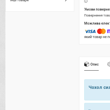
Інші товари
повернення тов
який товар не 
Опис
Чохол си