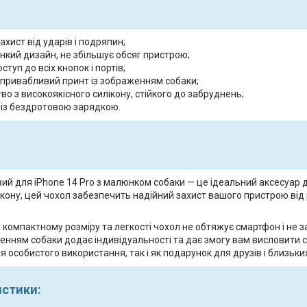
ахист від ударів і подряпин;
онкий дизайн, не збільшує обсяг пристрою;
ступ до всіх кнопок і портів;
 привабливий принт із зображенням собаки;
о з високоякісного силікону, стійкого до забруднень;
 із бездротовою зарядкою.
ий для iPhone 14 Pro з малюнком собаки — це ідеальний аксесуар для
ікону, цей чохол забезпечить надійний захист вашого пристрою від
 компактному розміру та легкості чохол не обтяжує смартфон і не
женням собаки додає індивідуальності та дає змогу вам висловити
я особистого використання, так і як подарунок для друзів і близьки
истики: