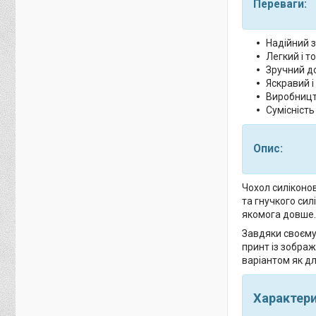
Переваги:
Надійний з
Легкий і т
Зручний до
Яскравий і
Виробництв
Сумісність
Опис:
Чохол силіконов
та гнучкого сил
якомога довше.
Завдяки своєму
принт із зобра
варіантом як дл
Характер