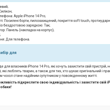
евий;
Силікон;
ефона: Apple iPhone 14 Pro;
і: Посилені борти, пилозахищений, покриття soft touch, протиударн
 із бездротовою зарядкою: Так;
ор: Панель (накладка на корпус);
;
ня: Для телефона.
вибір для
де для власників iPhone 14 Pro, які хочуть захистити свій пристрій
 які люблять тварин, а також для тих, хто шукає оригінальний і п
м чохол стане надійним супутником у повсякденному житті.
жливість підкреслити свою індивідуальність і захистити свій i
обаки!