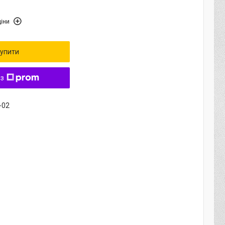
іни
упити
 з
-02