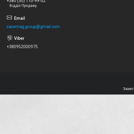
+380 (50) 110-99-02
Відділ Продажу
casemag.group@gmail.com
+380952000975