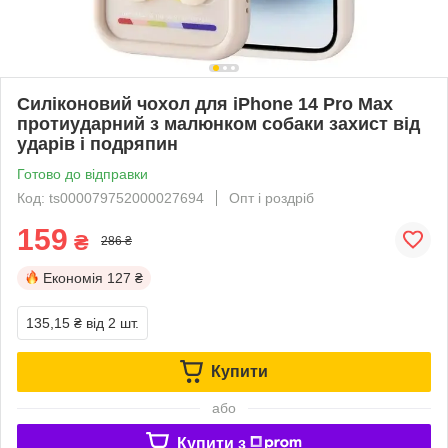
Силіконовий чохол для iPhone 14 Pro Max
протиударний з малюнком собаки захист від
ударів і подряпин
Готово до відправки
Код: ts000079752000027694
Опт і роздріб
159
₴
286 ₴
Економія
127 ₴
135,15 ₴
від 2 шт.
Купити
або
Купити з