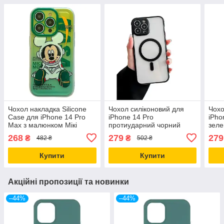
Чохол накладка Silicone
Чохол силіконовий для
Чохо
Case для iPhone 14 Pro
iPhone 14 Pro
iPho
Max з малюнком Мікі
протиударний чорний
зеле
захист від ударів і
захист від ударів і
MagS
268
279
279
₴
₴
482 ₴
502 ₴
подряпин
подряпин з MagSafe
і по
Купити
Купити
Акційні пропозиції та новинки
–44%
–44%