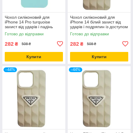
Чохол силіконовий для
Чохол силіконовий для
iPhone 14 Pro turquoise
iPhone 14 білий захист від
захист від ударів і падінь
ударів і подряпин із доступом
легкий і міцний
до кнопок
Готово до відправки
Готово до відправки
282
282
₴
₴
508 ₴
508 ₴
Купити
Купити
–44%
–44%