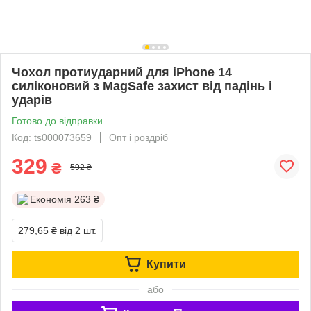
Чохол протиударний для iPhone 14
силіконовий з MagSafe захист від падінь і
ударів
Готово до відправки
Код: ts000073659
Опт і роздріб
329
₴
592 ₴
Економія
263 ₴
279,65 ₴
від 2 шт.
Купити
або