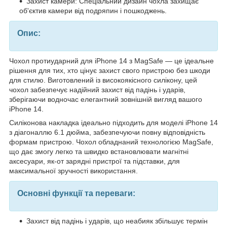
Захист камери: Спеціальний дизайн чохла захищає
об'єктив камери від подряпин і пошкоджень.
Опис:
Чохол протиударний для iPhone 14 з MagSafe — це ідеальне
рішення для тих, хто цінує захист свого пристрою без шкоди
для стилю. Виготовлений із високоякісного силікону, цей
чохол забезпечує надійний захист від падінь і ударів,
зберігаючи водночас елегантний зовнішній вигляд вашого
iPhone 14.
Силіконова накладка ідеально підходить для моделі iPhone 14
з діагоналлю 6.1 дюйма, забезпечуючи повну відповідність
формам пристрою. Чохол обладнаний технологією MagSafe,
що дає змогу легко та швидко встановлювати магнітні
аксесуари, як-от зарядні пристрої та підставки, для
максимальної зручності використання.
Основні функції та переваги:
Захист від падінь і ударів, що неабияк збільшує термін