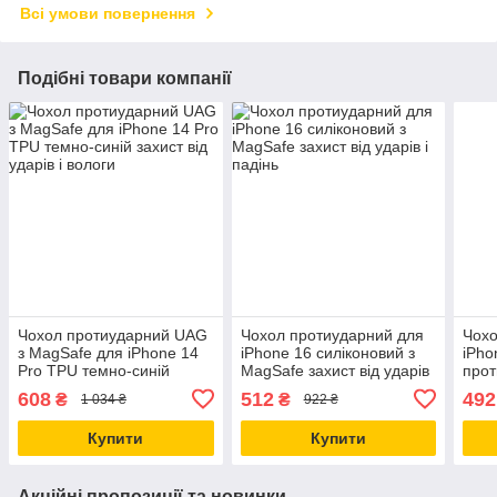
Всі умови повернення
Подібні товари компанії
Чохол протиударний UAG
Чохол протиударний для
Чохо
з MagSafe для iPhone 14
iPhone 16 силіконовий з
iPho
Pro TPU темно-синій
MagSafe захист від ударів
прот
захист від ударів і вологи
і падінь
роже
608
512
492
₴
₴
1 034 ₴
922 ₴
паді
Купити
Купити
Акційні пропозиції та новинки