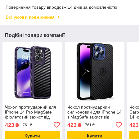
Повернення товару впродовж 14 днів за домовленістю
Всі умови повернення
Подібні товари компанії
Чохол протиударний для
Чохол протиударний
Чохо
iPhone 14 Pro MagSafe
силіконовий для iPhone 14
Carb
фіолетовий захист від
з MagSafe захист від
14 ч
падінь і подряпин
падінь і подряпин із
паді
423
423
423
₴
₴
761 ₴
761 ₴
мікрофіброю всередині
Mag
Купити
Купити