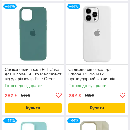
–44%
–44%
Силіконовий чохол Full Case
Силіконовий чохол для
для iPhone 14 Pro Max захист
iPhone 14 Pro Max
від ударів колір Pine Green
протиударний захист від
падінь колір Білий
Готово до відправки
Готово до відправки
282
282
₴
₴
508 ₴
508 ₴
Купити
Купити
–44%
–44%