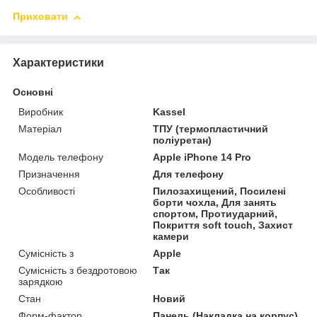
Приховати
Характеристики
Основні
Виробник
Kassel
Матеріал
ТПУ (термопластичний
поліуретан)
Модель телефону
Apple iPhone 14 Pro
Призначення
Для телефону
Особливості
Пилозахищений, Посилені
борти чохла, Для занять
спортом, Протиударний,
Покриття soft touch, Захист
камери
Сумісність з
Apple
Сумісність з бездротовою
Так
зарядкою
Стан
Новий
Форм-фактор
Панель (Накладка на корпус)