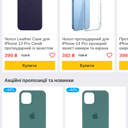
Чохол Leather Case для
Чохол протиударний для
Прот
iPhone 13 Pro Синій
iPhone 14 Pro прозорий
iPho
протиударний із захистом
захист камери та екрана
шкір
від ударів і подряпин
від ударів і подряпин
удар
399
392
399
₴
₴
718 ₴
706 ₴
Купити
Купити
Акційні пропозиції та новинки
–44%
–44%