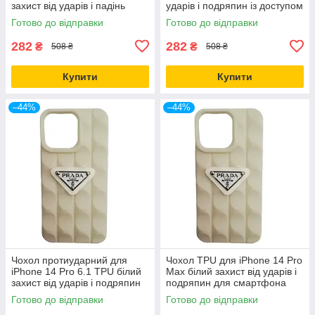
захист від ударів і падінь
ударів і подряпин із доступом
легкий і міцний
до кнопок
Готово до відправки
Готово до відправки
282
282
₴
₴
508 ₴
508 ₴
Купити
Купити
–44%
–44%
Чохол протиударний для
Чохол TPU для iPhone 14 Pro
iPhone 14 Pro 6.1 TPU білий
Max білий захист від ударів і
захист від ударів і подряпин
подряпин для смартфона
Готово до відправки
Готово до відправки