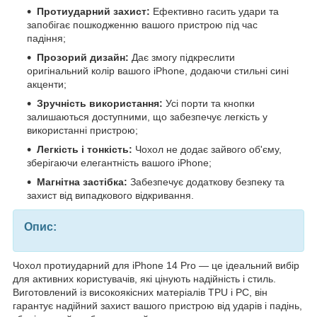
Протиударний захист:
Ефективно гасить удари та
запобігає пошкодженню вашого пристрою під час
падіння;
Прозорий дизайн:
Дає змогу підкреслити
оригінальний колір вашого iPhone, додаючи стильні сині
акценти;
Зручність використання:
Усі порти та кнопки
залишаються доступними, що забезпечує легкість у
використанні пристрою;
Легкість і тонкість:
Чохол не додає зайвого об'єму,
зберігаючи елегантність вашого iPhone;
Магнітна застібка:
Забезпечує додаткову безпеку та
захист від випадкового відкривання.
Опис:
Чохол протиударний для iPhone 14 Pro — це ідеальний вибір
для активних користувачів, які цінують надійність і стиль.
Виготовлений із високоякісних матеріалів TPU і PC, він
гарантує надійний захист вашого пристрою від ударів і падінь,