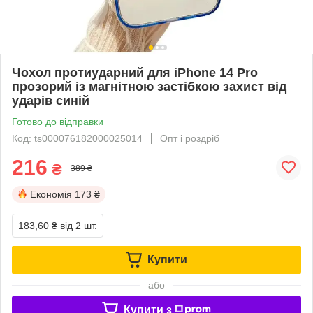
Чохол протиударний для iPhone 14 Pro
прозорий із магнітною застібкою захист від
ударів синій
Готово до відправки
Код: ts000076182000025014
Опт і роздріб
216
₴
389 ₴
Економія
173 ₴
183,60 ₴
від 2 шт.
Купити
або
Купити з