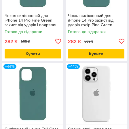
Чохол силіконовий для
Чохол силіконовий для
iPhone 14 Pro Pine Green
iPhone 14 Pro захист від
захист від ударів і подряпин
ударів колір Pine Green
повнорозмірний
Готово до відправки
Готово до відправки
282
282
₴
₴
508 ₴
508 ₴
Купити
Купити
–44%
–44%
Силіконовий чохол Full Case
Силіконовий чохол для