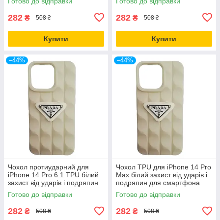
Готово до відправки
Готово до відправки
282
282
₴
₴
508 ₴
508 ₴
Купити
Купити
–44%
–44%
Чохол протиударний для
Чохол TPU для iPhone 14 Pro
iPhone 14 Pro 6.1 TPU білий
Max білий захист від ударів і
захист від ударів і подряпин
подряпин для смартфона
Готово до відправки
Готово до відправки
282
282
₴
₴
508 ₴
508 ₴