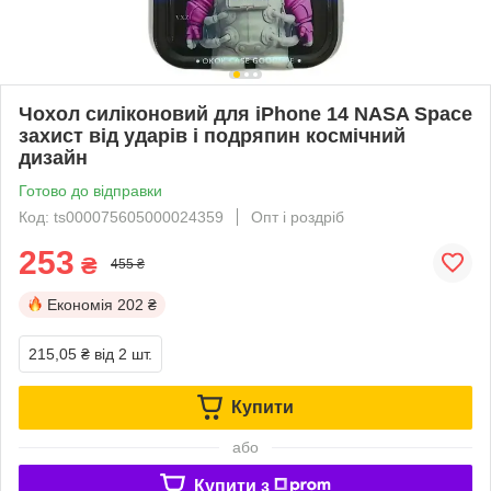
Чохол силіконовий для iPhone 14 NASA Space
захист від ударів і подряпин космічний
дизайн
Готово до відправки
Код: ts000075605000024359
Опт і роздріб
253
₴
455 ₴
Економія
202 ₴
215,05 ₴
від 2 шт.
Купити
або
Купити з