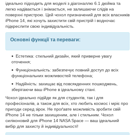
ідеально підходить для моделі з діагоналлю 6.1 дюйма та
легко надівається і знімається, не залишаючи слідів на
поверхні пристрою. Цей чохол призначений для всіх власників
iPhone 14, які хочуть захистити свій пристрій і водночас
підкреслити свою індивідуальність.
Основні функції та переваги:
Естетика: стильний дизайн, який приверне увагу
оточення;
Функціональність: забезпечує повний доступ до всіх
функціональних можливостей телефона;
Надійність: захищає від повсякденних пошкоджень,
зберігаючи ваш iPhone в ідеальному стані.
Чохол ідеально підійде як для студентів, так і для
професіоналів, а також для всіх, хто любить космос і мріє про
пригоди серед зірок. Не проґавте можливість зробити свій
iPhone 14 не тільки захищеним, але і стильним. Чохол
силіконовий для iPhone 14 NASA Space — ваш ідеальний
вибір для захисту й індивідуальності!