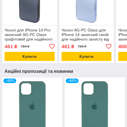
Чохол для iPhone 14 Pro
Чохол AG-PC Glass для
Чохо
захисний AG-PC Glass
iPhone 14 захисний синій
iPho
графітовий для надійного
для надійного захисту від
захис
захисту від ударів і
ударів і подряпин
подр
461
461
468
₴
₴
784 ₴
784 ₴
подряпин
вед
Купити
Купити
Акційні пропозиції та новинки
–44%
–44%