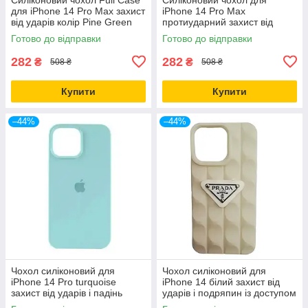
для iPhone 14 Pro Max захист
iPhone 14 Pro Max
від ударів колір Pine Green
протиударний захист від
падінь колір Білий
Готово до відправки
Готово до відправки
282
282
₴
₴
508 ₴
508 ₴
Купити
Купити
–44%
–44%
Чохол силіконовий для
Чохол силіконовий для
iPhone 14 Pro turquoise
iPhone 14 білий захист від
захист від ударів і падінь
ударів і подряпин із доступом
легкий і міцний
до кнопок