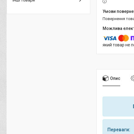
Інші товари
повернення тов
який товар не 
Опис
Переваги: