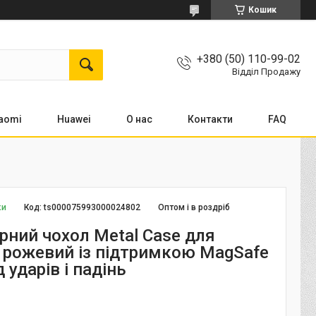
Кошик
+380 (50) 110-99-02
Відділ Продажу
aomi
Huawei
О нас
Контакти
FAQ
ки
Код:
ts000075993000024802
Оптом і в роздріб
рний чохол Metal Case для
4 рожевий із підтримкою MagSafe
д ударів і падінь