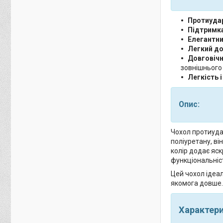
Протиудар
Підтримка
Елегантни
Легкий до
Довговічн
зовнішнього
Легкість і
Опис:
Чохол протиудар
поліуретану, в
колір додає яск
функціональність
Цей чохол ідеал
якомога довше. 
Характер