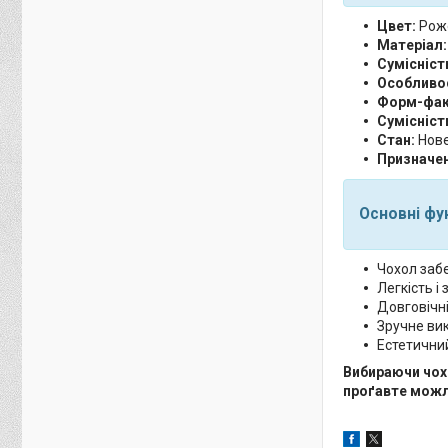
Цвет:
Рож
Матеріал:
Сумісніст
Особливос
Форм-фак
Сумісніст
Стан:
Нове
Призначен
Основні фун
Чохол забе
Легкість і
Довговічн
Зручне ви
Естетичний
Вибираючи чохо
проґавте можл