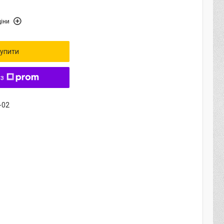
іни
упити
 з
-02