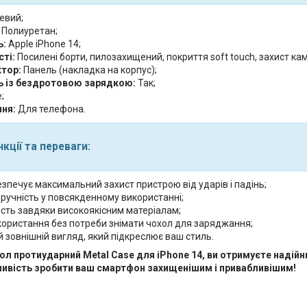
евий;
Полиуретан;
ь:
Apple iPhone 14;
ті:
Посилені борти, пилозахищений, покриття soft touch, захист ка
тор:
Панель (накладка на корпус);
ь із бездротовою зарядкою:
Так;
;
ня:
Для телефона.
кції та переваги:
зпечує максимальний захист пристрою від ударів і падінь;
 зручність у повсякденному використанні;
ість завдяки високоякісним матеріалам;
користання без потреби знімати чохол для заряджання;
 зовнішній вигляд, який підкреслює ваш стиль.
л протиударний Metal Case для iPhone 14, ви отримуєте надійни
ивість зробити ваш смартфон захищенішим і привабливішим!