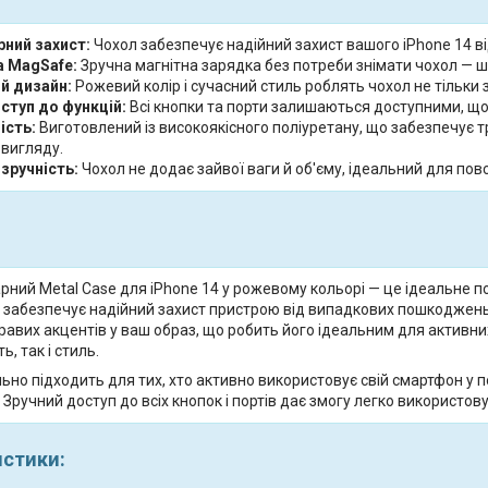
ний захист:
Чохол забезпечує надійний захист вашого iPhone 14 ві
 MagSafe:
Зручна магнітна зарядка без потреби знімати чохол — ш
й дизайн:
Рожевий колір і сучасний стиль роблять чохол не тільки
ступ до функцій:
Всі кнопки та порти залишаються доступними, щ
ість:
Виготовлений із високоякісного поліуретану, що забезпечує 
 вигляду.
 зручність:
Чохол не додає зайвої ваги й об'єму, ідеальний для по
ний Metal Case для iPhone 14 у рожевому кольорі — це ідеальне по
ін забезпечує надійний захист пристрою від випадкових пошкоджень
равих акцентів у ваш образ, що робить його ідеальним для активних 
, так і стиль.
ьно підходить для тих, хто активно використовує свій смартфон у 
Зручний доступ до всіх кнопок і портів дає змогу легко використов
истики: