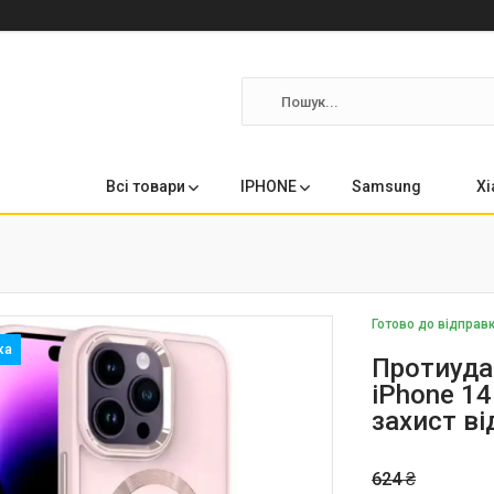
Всі товари
IPHONE
Samsung
Xi
Готово до відправ
Протиуда
iPhone 1
захист ві
624 ₴