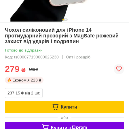
Чохол силіконовий для iPhone 14
протиударний прозорий з MagSafe рожевий
захист від ударів і подряпин
Готово до відправки
Код: ts000077190000025230
Опт і роздріб
279
₴
502 ₴
Економія
223 ₴
237,15 ₴
від 2 шт.
Купити
або
Купити з