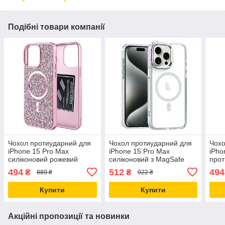
Подібні товари компанії
Чохол протиударний для
Чохол протиударний для
Чохо
iPhone 15 Pro Max
iPhone 15 Pro Max
iPho
силіконовий рожевий
силіконовий з MagSafe
прот
захист від ударів і падінь з
захист від ударів і
удар
494
512
494
₴
₴
889 ₴
922 ₴
MagSafe
подряпин
Mag
Купити
Купити
Акційні пропозиції та новинки