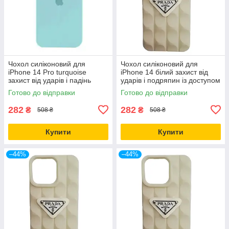
Чохол силіконовий для
Чохол силіконовий для
iPhone 14 Pro turquoise
iPhone 14 білий захист від
захист від ударів і падінь
ударів і подряпин із доступом
легкий і міцний
до кнопок
Готово до відправки
Готово до відправки
282
282
₴
₴
508 ₴
508 ₴
Купити
Купити
–44%
–44%