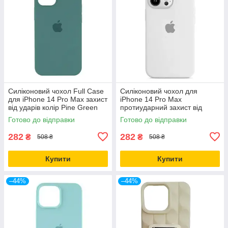
Силіконовий чохол Full Case
Силіконовий чохол для
для iPhone 14 Pro Max захист
iPhone 14 Pro Max
від ударів колір Pine Green
протиударний захист від
падінь колір Білий
Готово до відправки
Готово до відправки
282
282
₴
₴
508 ₴
508 ₴
Купити
Купити
–44%
–44%