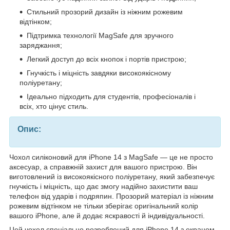
Стильний прозорий дизайн із ніжним рожевим
відтінком;
Підтримка технології MagSafe для зручного
заряджання;
Легкий доступ до всіх кнопок і портів пристрою;
Гнучкість і міцність завдяки високоякісному
поліуретану;
Ідеально підходить для студентів, професіоналів і
всіх, хто цінує стиль.
Опис:
Чохол силіконовий для iPhone 14 з MagSafe — це не просто
аксесуар, а справжній захист для вашого пристрою. Він
виготовлений із високоякісного поліуретану, який забезпечує
гнучкість і міцність, що дає змогу надійно захистити ваш
телефон від ударів і подряпин. Прозорий матеріал із ніжним
рожевим відтінком не тільки зберігає оригінальний колір
вашого iPhone, але й додає яскравості й індивідуальності.
Цей чохол спеціально розроблений для iPhone 14 з екраном