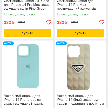
Силіконовий чохол Full Case
Силіконовий чохол для
для iPhone 14 Pro Max захист
iPhone 14 Pro Max
від ударів колір Pine Green
протиударний захист від
падінь колір Білий
Готово до відправки
Готово до відправки
282
282
₴
₴
508 ₴
508 ₴
Купити
Купити
–44%
–44%
Чохол силіконовий для
Чохол силіконовий для
iPhone 14 Pro turquoise
iPhone 14 білий захист від
захист від ударів і падінь
ударів і подряпин із доступом
легкий і міцний
до кнопок