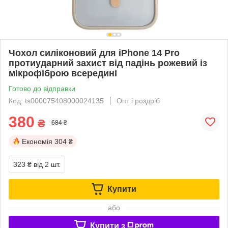
Чохол силіконовий для iPhone 14 Pro
протиударний захист від падінь рожевий із
мікрофіброю всередині
Готово до відправки
Код: ts000075408000024135
Опт і роздріб
380
₴
684 ₴
Економія
304 ₴
323 ₴
від 2 шт.
Купити
або
Купити з