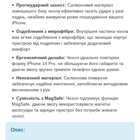
Протиударний захист:
Силіконовий матеріал
зовнішнього боку чохла ефективно гасить удари у разі
падінь, неабияк знижуючи ризик пошкодження вашого
iPhone.
Оздоблення з мікрофібри:
Внутрішня частина чохла
має м'яке оздоблення з мікрофібри, що захищає корпус
пристрою від подряпин і забезпечує додатковий
комфорт.
Ергономічний дизайн:
Чохол ідеально повторює
форму iPhone 14 Pro, не збільшуючи його габарити та
даючи змогу зручно тримати телефон однією рукою.
Нековзний матеріал:
Силіконова поверхня
забезпечує надійне зчеплення, запобігаючи випадковим
вислизанням з рук.
Сумісність з MagSafe:
Чохол підтримує функцію
MagSafe, даючи змогу використовувати магнітні
аксесуари та зарядні пристрої без потреби знімати
чохол.
Опис: