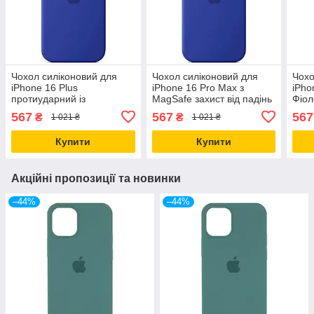
Чохол силіконовий для
Чохол силіконовий для
Чохо
iPhone 16 Plus
iPhone 16 Pro Max з
iPho
протиударний із
MagSafe захист від падінь
Фіол
мікрофіброю всередині
ультрамариновий із
паді
567
567
567
₴
₴
1 021 ₴
1 021 ₴
захист від падінь
мікрофіброю всередині
всер
ультрамариновий
Купити
Купити
Акційні пропозиції та новинки
–44%
–44%