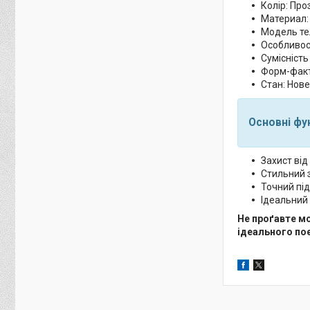
Колір: Про
Материал:
Модель тел
Особливост
Сумісність
Форм-факт
Стан: Нове
Основні фун
Захист від
Стильний з
Точний під
Ідеальний 
Не проґавте м
ідеального по