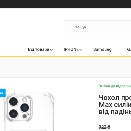
Всі товари
IPHONE
Samsung
Xi
Готово до відправ
Чохол пр
Max силі
від падін
322 ₴