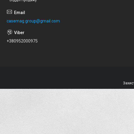
casemag.group@gmail.com
+380952000975