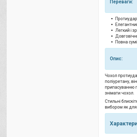
Переваги:
Протиударн
Елегантний
Легкий і з
Довговічни
Повна сумі
Опис:
Чохол протиудар
поліуретану, ві
припасуванню пі
знімати чохол.
Стильні блискі
вибором як для 
Характер