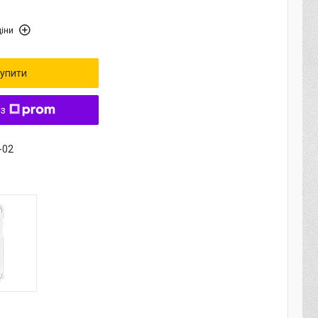
іни
упити
 з
-02