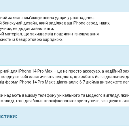
ий захист, пом'якшувальна удари у разі падіння;
 блискучий дизайн, який виділяє ваш iPhone серед інших;
ручний, не додає зайвої ваги;
й матеріал, що захищає від подряпин і зношування;
сність із бездротовою зарядкою.
ний для iPhone 14 Pro Max — це не просто аксесуар, а надійний за
н поєднує в собі еластичність і міцність, що робить його ідеальни
д форму iPhone 14 Pro Max з діагоналлю 6.7 дюйма ви зможете легк
тки надають вашому телефону унікального та модного вигляду, яки
молоді, так і для більш кваліфікованих користувачів, які цінують якіс
истики: