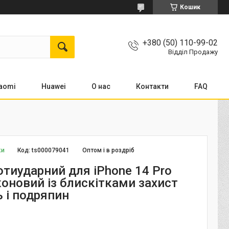
Кошик
+380 (50) 110-99-02
Відділ Продажу
aomi
Huawei
О нас
Контакти
FAQ
ки
Код:
ts000079041
Оптом і в роздріб
отиударний для iPhone 14 Pro
коновий із блискітками захист
ь і подряпин