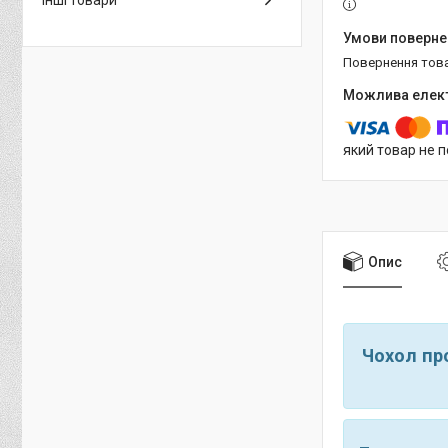
Інші товари
повернення тов
який товар не 
Опис
Чохол пр