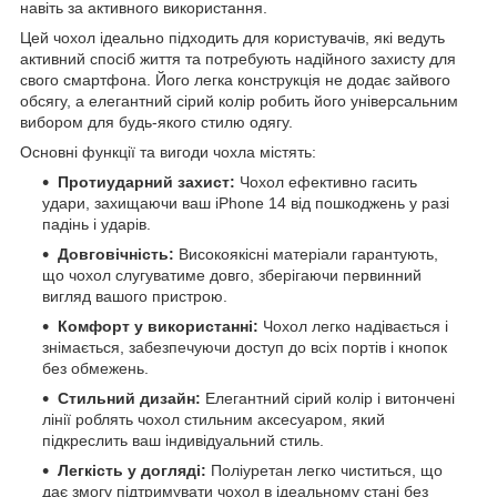
навіть за активного використання.
Цей чохол ідеально підходить для користувачів, які ведуть
активний спосіб життя та потребують надійного захисту для
свого смартфона. Його легка конструкція не додає зайвого
обсягу, а елегантний сірий колір робить його універсальним
вибором для будь-якого стилю одягу.
Основні функції та вигоди чохла містять:
Протиударний захист:
Чохол ефективно гасить
удари, захищаючи ваш iPhone 14 від пошкоджень у разі
падінь і ударів.
Довговічність:
Високоякісні матеріали гарантують,
що чохол слугуватиме довго, зберігаючи первинний
вигляд вашого пристрою.
Комфорт у використанні:
Чохол легко надівається і
знімається, забезпечуючи доступ до всіх портів і кнопок
без обмежень.
Стильний дизайн:
Елегантний сірий колір і витончені
лінії роблять чохол стильним аксесуаром, який
підкреслить ваш індивідуальний стиль.
Легкість у догляді:
Поліуретан легко чиститься, що
дає змогу підтримувати чохол в ідеальному стані без