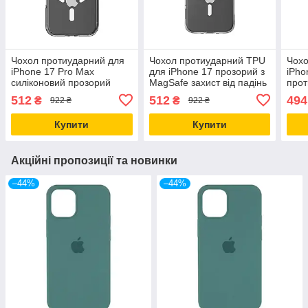
Чохол протиударний для
Чохол протиударний TPU
Чохо
iPhone 17 Pro Max
для iPhone 17 прозорий з
iPho
силіконовий прозорий
MagSafe захист від падінь
прот
захист від падінь і ударів
і ударів
роже
512
512
494
₴
₴
922 ₴
922 ₴
паді
Купити
Купити
Акційні пропозиції та новинки
–44%
–44%