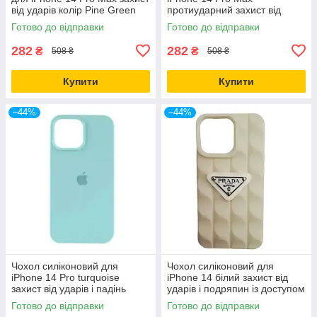
від ударів колір Pine Green
протиударний захист від
падінь колір Білий
Готово до відправки
Готово до відправки
282
282
₴
₴
508 ₴
508 ₴
Купити
Купити
–44%
–44%
Чохол силіконовий для
Чохол силіконовий для
iPhone 14 Pro turquoise
iPhone 14 білий захист від
захист від ударів і падінь
ударів і подряпин із доступом
легкий і міцний
до кнопок
Готово до відправки
Готово до відправки