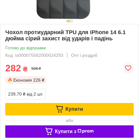
Чохол протиударний TPU для iPhone 14 6.1
дюйма сірий захист від ударів і падінь
Готово до відправки
Код: ts000075582000024293
Опт і роздріб
282
₴
508 ₴
Економія
226 ₴
239,70 ₴
від 2 шт.
Купити
або
Купити з